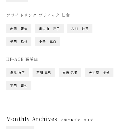
ブライトリング ブティック 仙台
赤間 建太
米内山 祥子
古川 紗弓
千田 岳杜
中澤 真白
HF-AGE 高崎店
橳島 京子
石関 真弓
髙橋 佑果
大工原 千博
下田 竜也
Monthly Archives
月別ブログアーカイブ