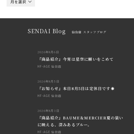
月を選択
SENDAI Blog
仙台店 スタッフブログ
2026年8月6日
『商品紹介』今宵は星空に願いをこめて
HF-AGE 仙台店
2026年8月5日
『お知らせ』本日8月5日は定休日です☀
HF-AGE 仙台店
2026年8月3日
『商品紹介』BAUME＆MERCIER夏の装い
に映える、深みあるブルー。
HF-AGE 仙台店