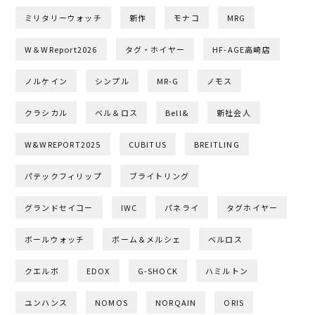
ミリタリーウォッチ
新作
モナコ
MRG
W＆WReport2026
タグ・ホイヤー
HF-AGE高崎店
ノルケイン
シンプル
MR-G
ノモス
クラシカル
ベル＆ロス
Bell&
新社会人
W&WREPORT2025
CUBITUS
BREITLING
パテックフィリップ
ブライトリング
グランドセイコー
IWC
パネライ
タグホイヤー
ボールウォッチ
ボーム＆メルシェ
ベルロス
クエルボ
EDOX
G-SHOCK
ハミルトン
ユンハンス
NOMOS
NORQAIN
ORIS