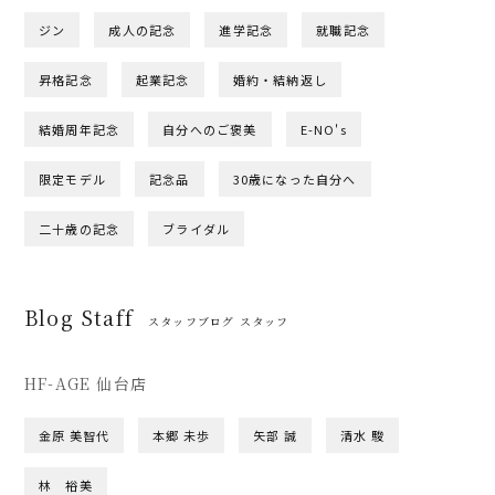
ジン
成人の記念
進学記念
就職記念
昇格記念
起業記念
婚約・結納返し
結婚周年記念
自分へのご褒美
E-NO's
限定モデル
記念品
30歳になった自分へ
二十歳の記念
ブライダル
Blog Staff
スタッフブログ スタッフ
HF-AGE 仙台店
金原 美智代
本郷 未歩
矢部 誠
清水 駿
林 裕美