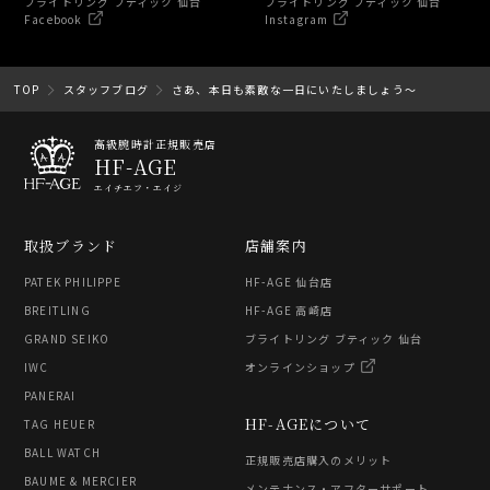
ブライトリング ブティック 仙台
ブライトリング ブティック 仙台
Facebook
Instagram
TOP
スタッフブログ
さあ、本日も素敵な一日にいたしましょう～
高級腕時計正規販売店
HF-AGE
エイチエフ・エイジ
取扱ブランド
店舗案内
PATEK PHILIPPE
HF-AGE 仙台店
BREITLING
HF-AGE 高崎店
GRAND SEIKO
ブライトリング ブティック 仙台
IWC
オンラインショップ
PANERAI
HF-AGEについて
TAG HEUER
BALL WATCH
正規販売店購入のメリット
BAUME & MERCIER
メンテナンス・アフターサポート