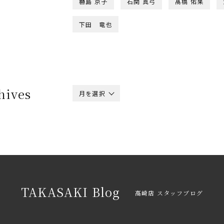
橳島 京子
石関 真弓
髙橋 佑果
下田 竜也
hives
月を選択
TAKASAKI Blog
高崎店 スタッフブログ