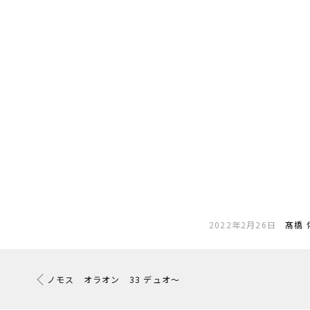
2022年2月26日
髙橋 
ノモス オラオン 33 デュオ〜