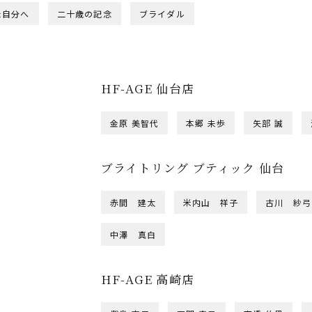
た自分へ
二十歳の記念
ブライダル
HF-AGE 仙台店
金原 美智代
本郷 未歩
矢部 誠
ブライトリング ブティック 仙台
赤間 建太
米内山 祥子
古川 紗弓
中澤 真白
HF-AGE 高崎店