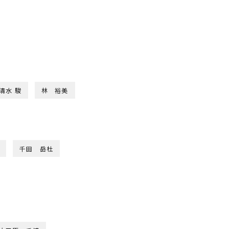
清水 駿
林 裕美
千田 岳杜