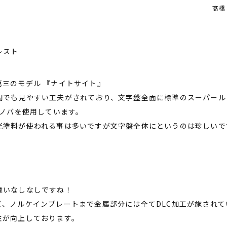
髙橋
レスト
第三のモデル 『ナイトサイト』
間でも見やすい工夫がされており、文字盤全面に標準のスーパール
ミノバを使用しています。
光塗料が使われる事は多いですが文字盤全体にというのは珍しいで
違いなしなしですね！
ズ、ノルケインプレートまで金属部分には全てDLC加工が施されて
性が向上しております。