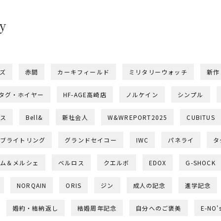
y
ー
ズ
赤間
カーキフィールド
ミリタリーウォッチ
新作
タグ・ホイヤー
HF-AGE高崎店
ノルケイン
シンプル
ス
Bell&
新社会人
W&WREPORT2025
CUBITUS
ブライトリング
グランドセイコー
IWC
パネライ
タ
ム＆メルシェ
ベルロス
クエルボ
EDOX
G-SHOCK
NORQAIN
ORIS
ジン
成人の記念
進学記念
婚約・結納返し
結婚周年記念
自分へのご褒美
E-NO'