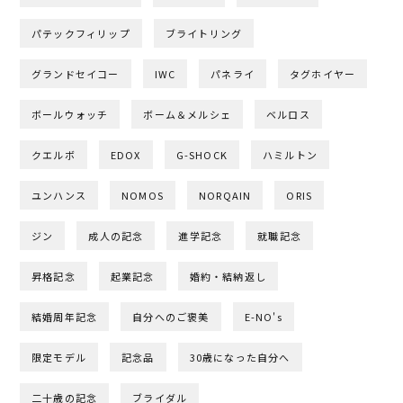
パテックフィリップ
ブライトリング
グランドセイコー
IWC
パネライ
タグホイヤー
ボールウォッチ
ボーム＆メルシェ
ベルロス
クエルボ
EDOX
G-SHOCK
ハミルトン
ユンハンス
NOMOS
NORQAIN
ORIS
ジン
成人の記念
進学記念
就職記念
昇格記念
起業記念
婚約・結納返し
結婚周年記念
自分へのご褒美
E-NO's
限定モデル
記念品
30歳になった自分へ
二十歳の記念
ブライダル