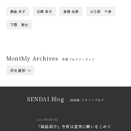
橳島 京子
石関 真弓
髙橋 佑果
大工原 千博
下田 竜也
Monthly Archives
月別ブログアーカイブ
月を選択
SENDAI Blog
仙台店 スタッフブログ
2026年8月6日
『商品紹介』今宵は星空に願いをこめて