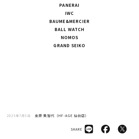
PANERAI
IWC
BAUME&MERCIER
BALL WATCH
NOMOS
GRAND SEIKO
金原 美智代（HF-AGE 仙台店）
2025年7月5日
SHARE