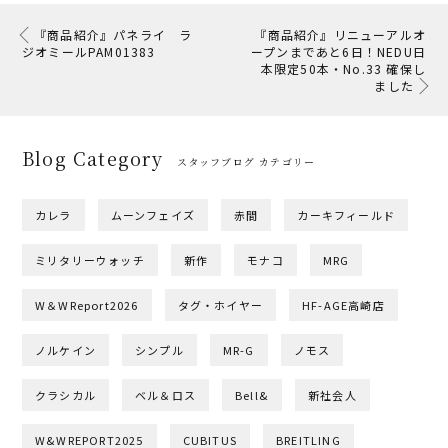
『商品紹介』パネライ ラ
『商品紹介』リニューアルオ
ジオミールPAM01383
ープンまであと6日！NEDU日
本限定50本・No.33 確保し
ました
Blog Category
スタッフブログ カテゴリー
カレラ
ムーンフェイズ
赤間
カーキフィールド
ミリタリーウォッチ
新作
モナコ
MRG
W＆WReport2026
タグ・ホイヤー
HF-AGE高崎店
ノルケイン
シンプル
MR-G
ノモス
クラシカル
ベル＆ロス
Bell&
新社会人
W&WREPORT2025
CUBITUS
BREITLING