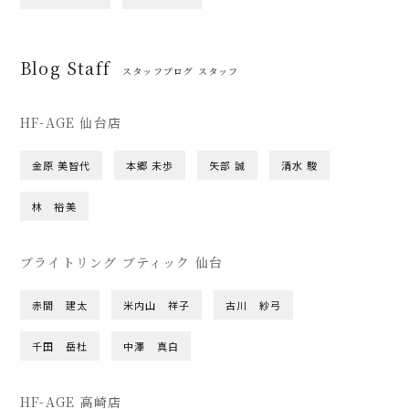
Blog Staff
スタッフブログ スタッフ
HF-AGE 仙台店
金原 美智代
本郷 未歩
矢部 誠
清水 駿
林 裕美
ブライトリング ブティック 仙台
赤間 建太
米内山 祥子
古川 紗弓
千田 岳杜
中澤 真白
HF-AGE 高崎店