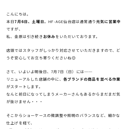
こんにちは。
本日
7月6日、土曜日
。HF-AGE仙台店は通常通り
元気に営業中
ですが、
私、金原は引き続き
お休み
をいただいております。
店頭ではスタッフがしっかり対応させていただきますので、ど
うぞ安心してお立ち寄りくださいね😊
さて、いよいよ明後日、7月7日（日）には──
リニューアルした店舗の中に、
各ブランドの商品を並べる作業
がスタートします。
なんと前日になってしまうメーカーさんもあるからまだまだ気
が抜けません・・・
そこからショーケースの微調整や照明のバランスなど、細かな
仕上げを経て、