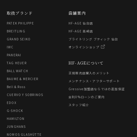
取扱ブランド
店舗案内
PATEK PHILIPPE
HF-AGE 仙台店
BREITLING
HF-AGE 高崎店
GRAND SEIKO
ブライトリング ブティック 仙台
IWC
オンラインショップ
PANERAI
HF-AGEについて
TAG HEUER
BALL WATCH
正規販売店購入のメリット
BAUME & MERCIER
メンテナンス・アフターサポート
Bell & Ross
Gressive加盟店ならではの追加保証
CUERVO Y SOBRINOS
金利0%ローンのご案内
EDOX
スタッフ紹介
G-SHOCK
HAMILTON
JUNGHANS
NOMOS GLASHÜTTE