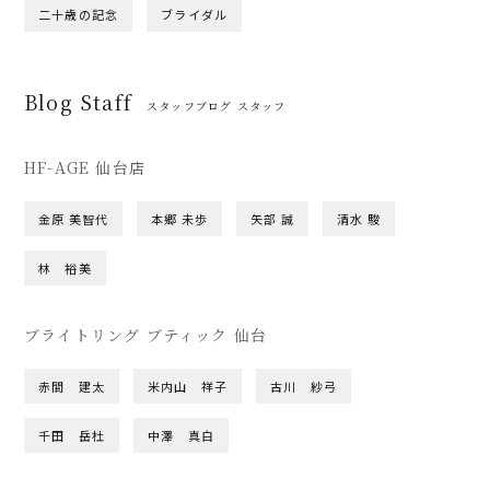
二十歳の記念
ブライダル
Blog Staff
スタッフブログ スタッフ
HF-AGE 仙台店
金原 美智代
本郷 未歩
矢部 誠
清水 駿
林 裕美
ブライトリング ブティック 仙台
赤間 建太
米内山 祥子
古川 紗弓
千田 岳杜
中澤 真白