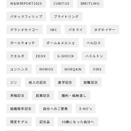
W&WREPORT2025
CUBITUS
BREITLING
パテックフィリップ
ブライトリング
グランドセイコー
IWC
パネライ
タグホイヤー
ボールウォッチ
ボーム＆メルシェ
ベルロス
クエルボ
EDOX
G-SHOCK
ハミルトン
ユンハンス
NOMOS
NORQAIN
ORIS
ジン
成人の記念
進学記念
就職記念
昇格記念
起業記念
婚約・結納返し
結婚周年記念
自分へのご褒美
E-NO's
限定モデル
記念品
30歳になった自分へ