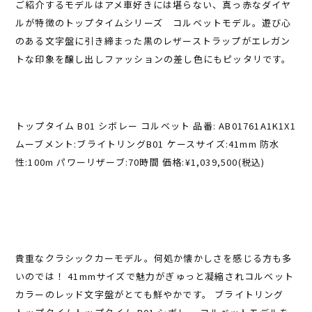
ご紹介するモデルはアメ車好きには堪らない、真っ赤なダイヤ
ルが特徴のトップタイムシリーズ コルベットモデル。遊び心
のある文字盤に引き締まった黒のレザーストラップがエレガン
トな印象を醸し出しファッションの差し色にもピッタリです。
トップタイム B01 シボレー コルベット 品番: AB01761A1K1X1
ムーブメント:ブライトリングB01 ケースサイズ:41mm 防水
性:100m パワーリザーブ:70時間 価格:¥1,039,500(税込)
貴重なクラシックカーモデル。何処か懐かしさを感じる方も多
いのでは！ 41mmサイズで魅力がぎゅっと凝縮されコルベット
カラーのレッド文字盤がとても鮮やかです。 ブライトリング