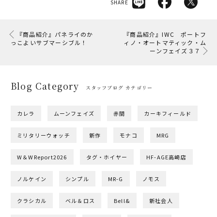
SHARE
『商品紹介』パネライのか
『商品紹介』IWC ポートフ
っこよいサブマーシブル！
ィノ・オートマティック・ム
ーンフェイズ３７
Blog Category
スタッフブログ カテゴリー
カレラ
ムーンフェイズ
赤間
カーキフィールド
ミリタリーウォッチ
新作
モナコ
MRG
W＆WReport2026
タグ・ホイヤー
HF-AGE高崎店
ノルケイン
シンプル
MR-G
ノモス
クラシカル
ベル＆ロス
Bell&
新社会人