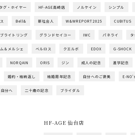
タグ・ホイヤー
HF-AGE高崎店
ノルケイン
シンプル
ス
Bell&
新社会人
W&WREPORT2025
CUBITUS
ブライトリング
グランドセイコー
IWC
パネライ
タ
ム＆メルシェ
ベルロス
クエルボ
EDOX
G-SHOCK
NORQAIN
ORIS
ジン
成人の記念
進学記念
婚約・結納返し
結婚周年記念
自分へのご褒美
E-NO'
た自分へ
二十歳の記念
ブライダル
HF-AGE 仙台店