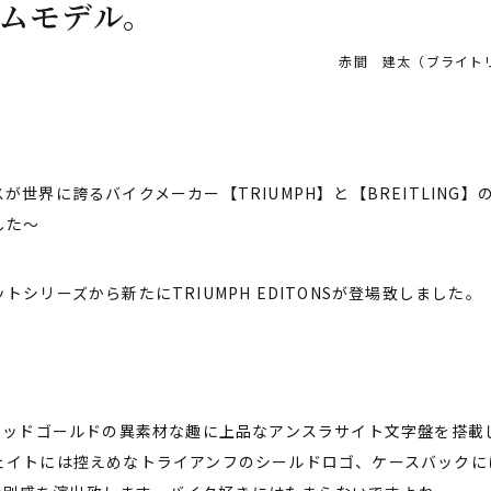
ムモデル。
赤間 建太（ブライトリ
スが世界に誇るバイクメーカー【
TRIUMPH】と【BREITLIN
した〜
ットシリーズから新たに
TRIUMPH EDITONSが
登場致しました。
kレッドゴールドの異素材な趣に上品なアンスラサイト文字盤を搭載
ェイトには控えめなトライアンフのシールドロゴ、ケースバックに