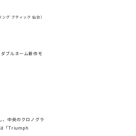
ング ブティック 仙台）
G】のダブルネーム新作
モ
し、中央のクロノグラ
は「
Triumph