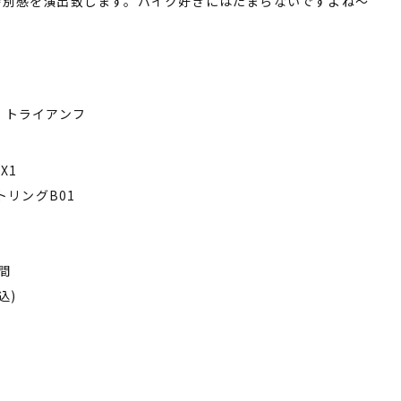
特別感を演出致します。バイク好きにはたまらないですよね〜
2 トライアンフ
X1
トリングB01
間
税込)