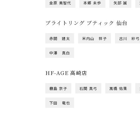
金原 美智代
本郷 未歩
矢部 誠
ブライトリング ブティック 仙台
赤間 建太
米内山 祥子
古川 紗弓
中澤 真白
HF-AGE 高崎店
橳島 京子
石関 真弓
髙橋 佑果
下田 竜也