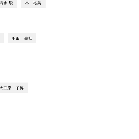
清水 駿
林 裕美
千田 岳杜
大工原 千博