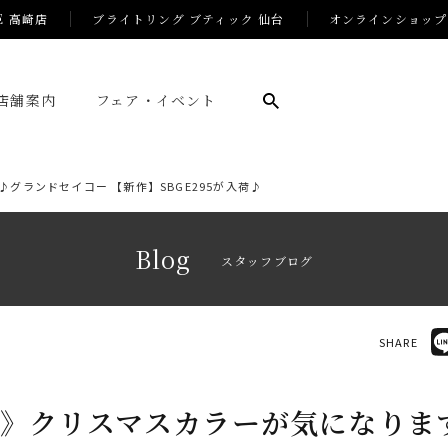
E 高崎店
ブライトリング ブティック 仙台
オンラインショップ
店舗案内
フェア・イベント
グランドセイコー 【新作】SBGE295が入荷♪
Blog
スタッフブログ
SHARE
》クリスマスカラーが気になりま