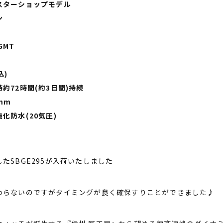
スターショップモデル
ン
GMT
込)
約72時間(約3日間)持続
mm
化防水(20気圧)
たSBGE295が入荷いたしました
わらないのですがタイミングが良く確保すりことができました♪