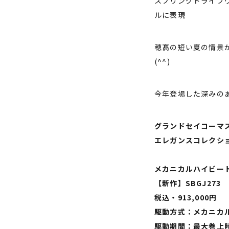
スプリングドライブ
ルに表現
穂髙の短い夏の情景
(^^)
今年登場した深みのあ
グランドセイコーマ
エレガンスコレクシ
メカニカルハイビート 3
【新作】SBGJ273
税込・913,000円
駆動方式：メカニカル
駆動期間：最大巻上時