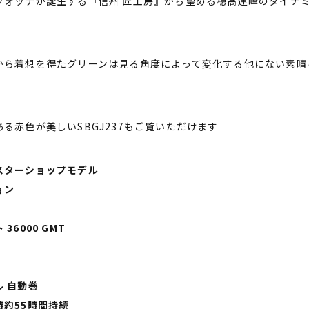
ウォッチが誕生する『信州 匠工房』から望める穂髙連峰のダイナ
から着想を得たグリーンは見る角度によって変化する他にない素晴
る赤色が美しいSBGJ237もご覧いただけます
スターショップモデル
ョン
6000 GMT
 自動巻
約55時間持続