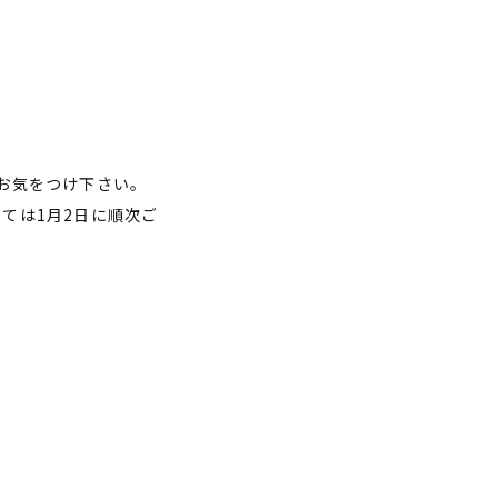
はお気をつけ下さい。
しては1月2日に順次ご