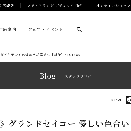
E 高崎店
ブライトリング ブティック 仙台
オンラインショップ
店舗案内
フェア・イベント
ダイヤモンドの煌めきが素敵な【新作】STGF383
Blog
スタッフブログ
SHARE
》グランドセイコー 優しい色合い