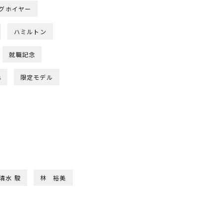
グホイヤー
ハミルトン
就職記念
s
限定モデル
清水 駿
林 裕美