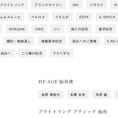
ブライトリング
グランドセイコー
IWC
パネライ
タ
ム＆メルシェ
ベルロス
クエルボ
EDOX
G-SHOCK
NORQAIN
ORIS
ジン
成人の記念
進学記念
婚約・結納返し
結婚周年記念
自分へのご褒美
E-NO'
た自分へ
二十歳の記念
ブライダル
HF-AGE 仙台店
金原 美智代
本郷 未歩
矢部 誠
ブライトリング ブティック 仙台