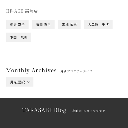
HF-AGE 高崎店
橳島 京子
石関 真弓
髙橋 佑果
大工原 千博
下田 竜也
Monthly Archives
月別ブログアーカイブ
月を選択
TAKASAKI Blog
高崎店 スタッフブログ