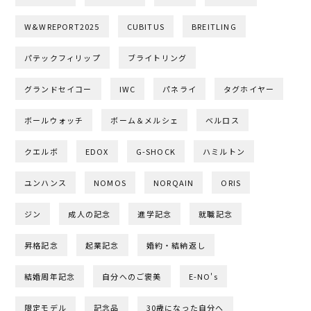
W&WREPORT2025
CUBITUS
BREITLING
パテックフィリップ
ブライトリング
グランドセイコー
IWC
パネライ
タグホイヤー
ボールウォッチ
ボーム＆メルシェ
ベルロス
クエルボ
EDOX
G-SHOCK
ハミルトン
ユンハンス
NOMOS
NORQAIN
ORIS
ジン
成人の記念
進学記念
就職記念
昇格記念
起業記念
婚約・結納返し
結婚周年記念
自分へのご褒美
E-NO's
限定モデル
記念品
30歳になった自分へ