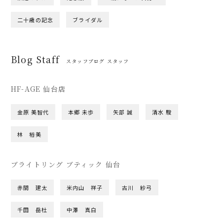
二十歳の記念
ブライダル
Blog Staff
スタッフブログ スタッフ
HF-AGE 仙台店
金原 美智代
本郷 未歩
矢部 誠
清水 駿
林 裕美
ブライトリング ブティック 仙台
赤間 建太
米内山 祥子
古川 紗弓
千田 岳杜
中澤 真白