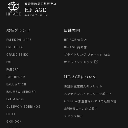
高級腕時計正規販売店
HF-AGE
エイチエフ・エイジ
取扱ブランド
店舗案内
PATEK PHILIPPE
HF-AGE 仙台店
BREITLING
HF-AGE 高崎店
GRAND SEIKO
ブライトリング ブティック 仙台
IWC
オンラインショップ
PANERAI
HF-AGEについて
TAG HEUER
BALL WATCH
正規販売店購入のメリット
BAUME & MERCIER
メンテナンス・アフターサポート
Bell & Ross
Gressive加盟店ならではの追加保証
CUERVO Y SOBRINOS
金利0%ローンのご案内
EDOX
スタッフ紹介
G-SHOCK