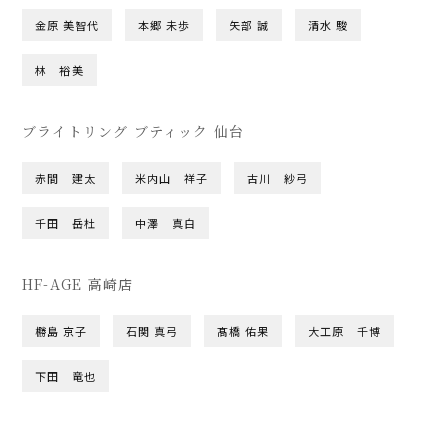
金原 美智代
本郷 未歩
矢部 誠
清水 駿
林 裕美
ブライトリング ブティック 仙台
赤間 建太
米内山 祥子
古川 紗弓
千田 岳杜
中澤 真白
HF-AGE 高崎店
橳島 京子
石関 真弓
髙橋 佑果
大工原 千博
下田 竜也