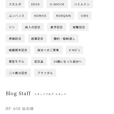
クエルボ
EDOX
G-SHOCK
ハミルトン
ユンハンス
NOMOS
NORQAIN
ORIS
ジン
成人の記念
進学記念
就職記念
昇格記念
起業記念
婚約・結納返し
結婚周年記念
自分へのご褒美
E-NO's
限定モデル
記念品
30歳になった自分へ
二十歳の記念
ブライダル
Blog Staff
スタッフブログ スタッフ
HF-AGE 仙台店