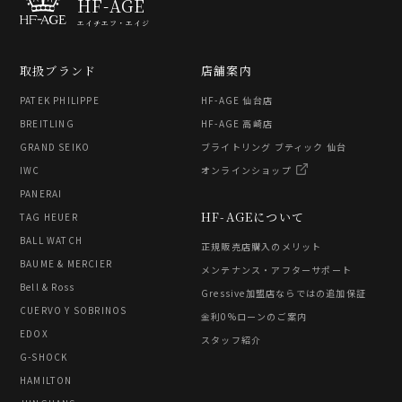
HF-AGE
エイチエフ・エイジ
取扱ブランド
店舗案内
PATEK PHILIPPE
HF-AGE 仙台店
BREITLING
HF-AGE 高崎店
GRAND SEIKO
ブライトリング ブティック 仙台
IWC
オンラインショップ
PANERAI
HF-AGEについて
TAG HEUER
BALL WATCH
正規販売店購入のメリット
BAUME & MERCIER
メンテナンス・アフターサポート
Bell & Ross
Gressive加盟店ならではの追加保証
CUERVO Y SOBRINOS
金利0%ローンのご案内
EDOX
スタッフ紹介
G-SHOCK
HAMILTON