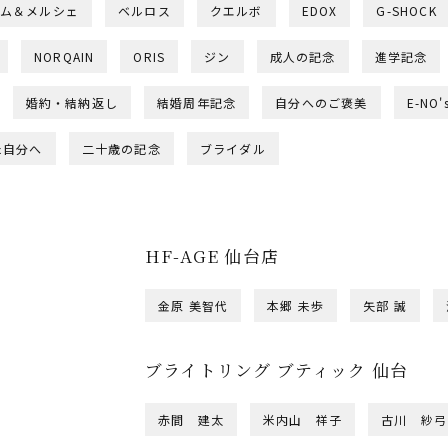
ム＆メルシェ
ベルロス
クエルボ
EDOX
G-SHOCK
NORQAIN
ORIS
ジン
成人の記念
進学記念
婚約・結納返し
結婚周年記念
自分へのご褒美
E-NO'
た自分へ
二十歳の記念
ブライダル
HF-AGE 仙台店
金原 美智代
本郷 未歩
矢部 誠
ブライトリング ブティック 仙台
赤間 建太
米内山 祥子
古川 紗弓