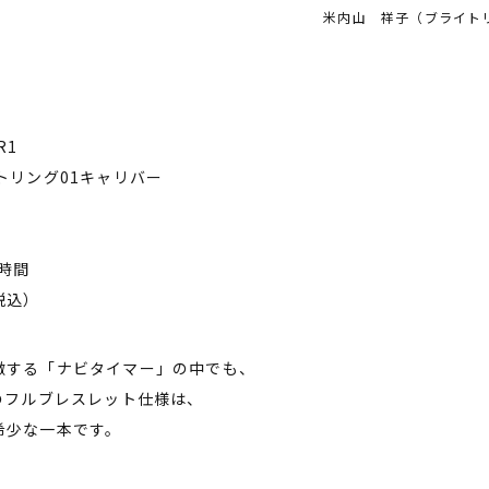
米内山 祥子（ブライトリ
R1
トリング01キャリバー
0時間
（税込）
徴する「ナビタイマー」の中でも、
のフルブレスレット仕様は、
希少な一本です。