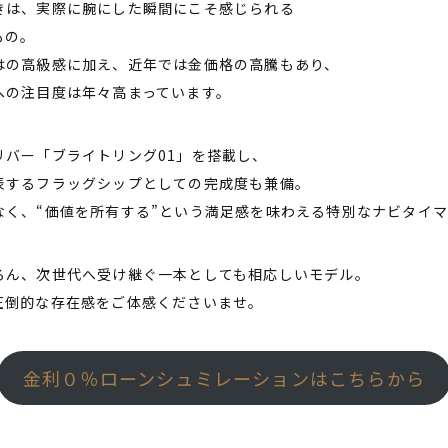
きは、実際に腕にした瞬間にこそ感じられる
もの。
はの高級感に加え、近年では金価格の高騰もあり、
への注目度は年々高まっています。
リバー「ブライトリング01」を搭載し、
表するフラッグシップとしての完成度も兼備。
なく、“価値を所有する”という満足感を味わえる特別なナビタイマ
ろん、次世代へ受け継ぐ一本としても相応しいモデル。
圧倒的な存在感をご体感くださいませ。
金利０％ローンシュミレーションはこちらから