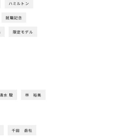
ハミルトン
就職記念
s
限定モデル
清水 駿
林 裕美
千田 岳杜