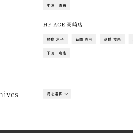
中澤 真白
HF-AGE 高崎店
橳島 京子
石関 真弓
髙橋 佑果
下田 竜也
hives
月を選択