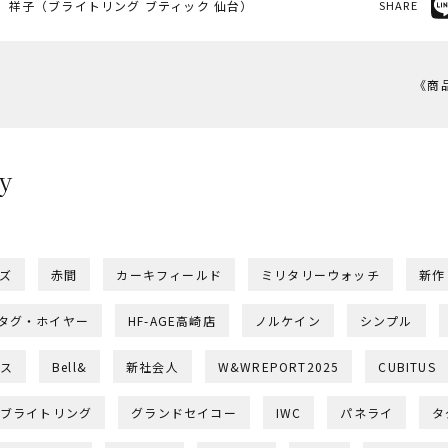
 祥子（ブライトリング ブティック 仙台）
SHARE
《商品
y
ー
ズ
赤間
カーキフィールド
ミリタリーウォッチ
新作
タグ・ホイヤー
HF-AGE高崎店
ノルケイン
シンプル
ス
Bell&
新社会人
W&WREPORT2025
CUBITUS
ブライトリング
グランドセイコー
IWC
パネライ
タ