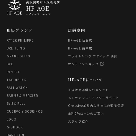
高級腕時計正規販売店
HF-AGE
エイチエフ・エイジ
取扱ブランド
店舗案内
PATEK PHILIPPE
HF-AGE 仙台店
BREITLING
HF-AGE 高崎店
GRAND SEIKO
ブライトリング ブティック 仙台
IWC
オンラインショップ
PANERAI
HF-AGEについて
TAG HEUER
BALL WATCH
正規販売店購入のメリット
BAUME & MERCIER
メンテナンス・アフターサポート
Bell & Ross
Gressive加盟店ならではの追加保証
CUERVO Y SOBRINOS
金利0%ローンのご案内
EDOX
スタッフ紹介
G-SHOCK
HAMILTON