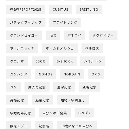
W&WREPORT2025
CUBITUS
BREITLING
パテックフィリップ
ブライトリング
グランドセイコー
IWC
パネライ
タグホイヤー
ボールウォッチ
ボーム＆メルシェ
ベルロス
クエルボ
EDOX
G-SHOCK
ハミルトン
ユンハンス
NOMOS
NORQAIN
ORIS
ジン
成人の記念
進学記念
就職記念
昇格記念
起業記念
婚約・結納返し
結婚周年記念
自分へのご褒美
E-NO's
限定モデル
記念品
30歳になった自分へ