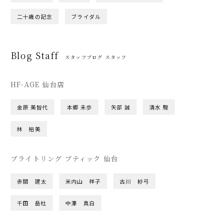
二十歳の記念
ブライダル
Blog Staff
スタッフブログ スタッフ
HF-AGE 仙台店
金原 美智代
本郷 未歩
矢部 誠
清水 駿
林 裕美
ブライトリング ブティック 仙台
赤間 建太
米内山 祥子
古川 紗弓
千田 岳杜
中澤 真白