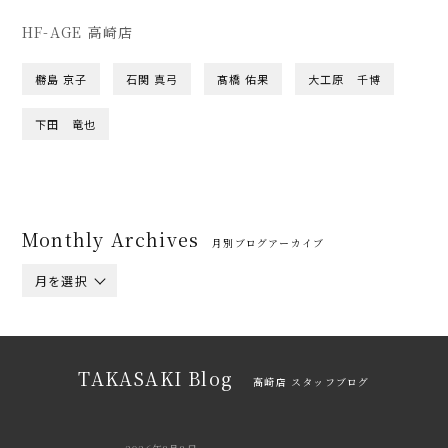
HF-AGE 高崎店
橳島 京子
石関 真弓
髙橋 佑果
大工原 千博
下田 竜也
Monthly Archives
月別ブログアーカイブ
月を選択
TAKASAKI Blog
高崎店 スタッフブログ