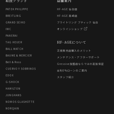
取扱ブランド
店舗案内
PATEK PHILIPPE
HF-AGE 仙台店
BREITLING
HF-AGE 高崎店
GRAND SEIKO
ブライトリング ブティック 仙台
IWC
オンラインショップ
PANERAI
HF-AGEについて
TAG HEUER
BALL WATCH
正規販売店購入のメリット
BAUME & MERCIER
メンテナンス・アフターサポート
Bell & Ross
Gressive加盟店ならではの追加保証
CUERVO Y SOBRINOS
金利0%ローンのご案内
EDOX
スタッフ紹介
G-SHOCK
HAMILTON
JUNGHANS
NOMOS GLASHÜTTE
NORQAIN