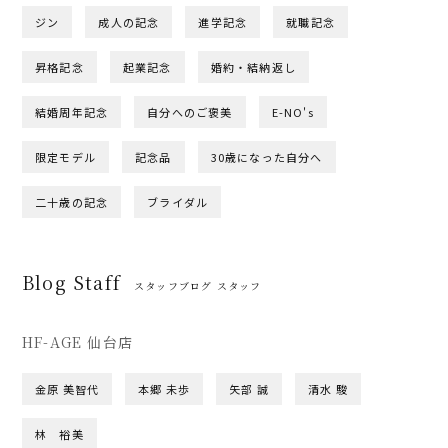
ジン
成人の記念
進学記念
就職記念
昇格記念
起業記念
婚約・結納返し
結婚周年記念
自分へのご褒美
E-NO's
限定モデル
記念品
30歳になった自分へ
二十歳の記念
ブライダル
Blog Staff
スタッフブログ スタッフ
HF-AGE 仙台店
金原 美智代
本郷 未歩
矢部 誠
清水 駿
林 裕美