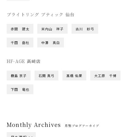
ブライトリング ブティック 仙台
赤間 建太
米内山 祥子
古川 紗弓
千田 岳杜
中澤 真白
HF-AGE 高崎店
橳島 京子
石関 真弓
髙橋 佑果
大工原 千博
下田 竜也
Monthly Archives
月別ブログアーカイブ