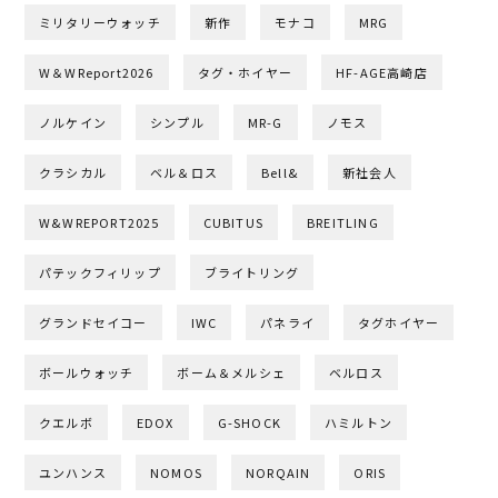
ミリタリーウォッチ
新作
モナコ
MRG
W＆WReport2026
タグ・ホイヤー
HF-AGE高崎店
ノルケイン
シンプル
MR-G
ノモス
クラシカル
ベル＆ロス
Bell&
新社会人
W&WREPORT2025
CUBITUS
BREITLING
パテックフィリップ
ブライトリング
グランドセイコー
IWC
パネライ
タグホイヤー
ボールウォッチ
ボーム＆メルシェ
ベルロス
クエルボ
EDOX
G-SHOCK
ハミルトン
ユンハンス
NOMOS
NORQAIN
ORIS