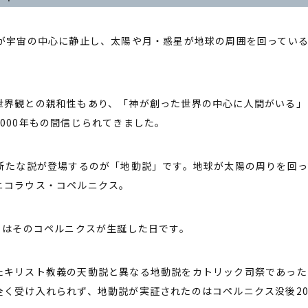
球が宇宙の中心に静止し、太陽や月・惑星が地球の周囲を回ってい
世界観との親和性もあり、「神が創った世界の中心に人間がいる」
000年もの間信じられてきました。
、新たな説が登場するのが「地動説」です。地球が太陽の周りを回
ニコラウス・コペルニクス。
日はそのコペルニクスが生誕した日です。
たキリスト教義の天動説と異なる地動説をカトリック司祭であった
全く受け入れられず、地動説が実証されたのはコペルニクス没後20