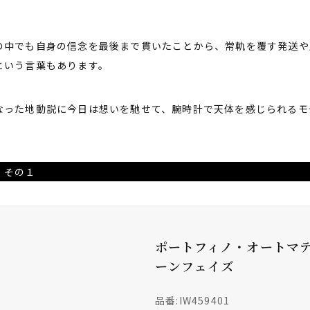
の中でも自身の信念を最後まで貫いたことから、常軌を覆す発送や
という言葉もあります。
なった地動説に今日は想いを馳せて、腕時計で天体を感じられるモ
 その１
ポートフィノ・オートマ
ーンフェイズ
品番:IW459401