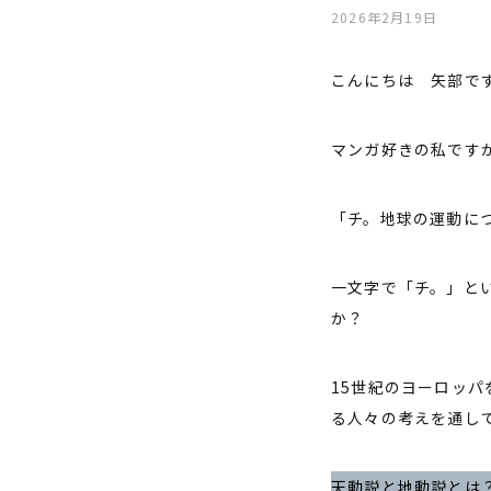
2026年2月19日
こんにちは 矢部で
マンガ好きの私です
「チ。地球の運動に
一文字で「チ。」と
か？
15世紀のヨーロッ
る人々の考えを通し
天動説と地動説とは