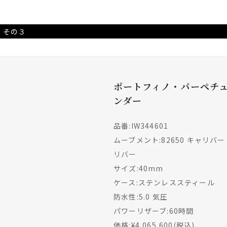
 その３
ポートフィノ・パーペチ
ンダー
品番:IW344601
ムーブメント:82650 キャリバー
リバー
サイズ:40mm
ケース:ステンレススティール
防水性:5.0 気圧
パワーリザーブ:60時間
価格:¥4,065,600(税込)