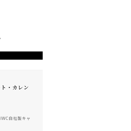
。
ート・カレン
 IWC自社製キャ