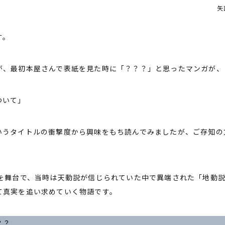
矢
す。
が、最初本屋さんで表紙を見た時に「？？？」と思ったマンガが、
ついて」
いうタイトルの衝撃度から興味をもち読んでみましたが、ご存知の
パを舞台で、当時は天動説が信じられていた中で異端された「地動
て真実を追い求めていく物語です。
？？