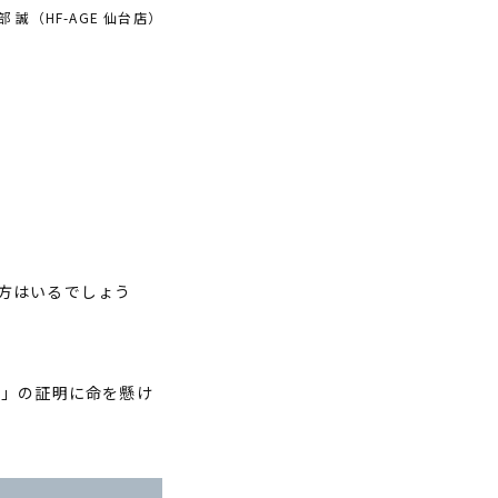
部 誠（HF-AGE 仙台店）
方はいるでしょう
説」の証明に命を懸け