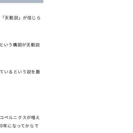
る「天動説」が信じら
という構図が天動説
っているという説を数
コペルニクスが唱え
0年になってからで