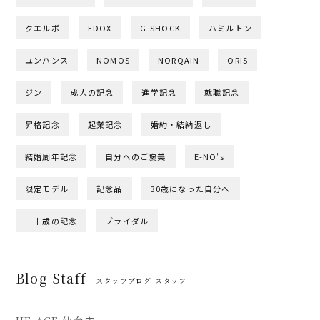
クエルボ
EDOX
G-SHOCK
ハミルトン
ユンハンス
NOMOS
NORQAIN
ORIS
ジン
成人の記念
進学記念
就職記念
昇格記念
起業記念
婚約・結納返し
結婚周年記念
自分へのご褒美
E-NO's
限定モデル
記念品
30歳になった自分へ
二十歳の記念
ブライダル
Blog Staff
スタッフブログ スタッフ