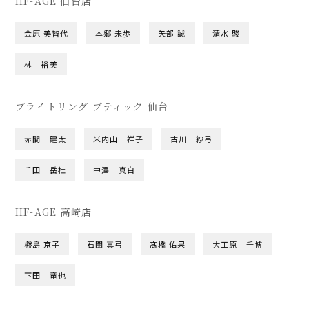
HF-AGE 仙台店
金原 美智代
本郷 未歩
矢部 誠
清水 駿
林 裕美
ブライトリング ブティック 仙台
赤間 建太
米内山 祥子
古川 紗弓
千田 岳杜
中澤 真白
HF-AGE 高崎店
橳島 京子
石関 真弓
髙橋 佑果
大工原 千博
下田 竜也