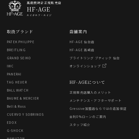
高級腕時計正規販売店
HF-AGE
エイチエフ・エイジ
取扱ブランド
店舗案内
PATEK PHILIPPE
HF-AGE 仙台店
BREITLING
HF-AGE 高崎店
GRAND SEIKO
ブライトリング ブティック 仙台
IWC
オンラインショップ
PANERAI
HF-AGEについて
TAG HEUER
BALL WATCH
正規販売店購入のメリット
BAUME & MERCIER
メンテナンス・アフターサポート
Bell & Ross
Gressive加盟店ならではの追加保証
CUERVO Y SOBRINOS
金利0%ローンのご案内
EDOX
スタッフ紹介
G-SHOCK
HAMILTON