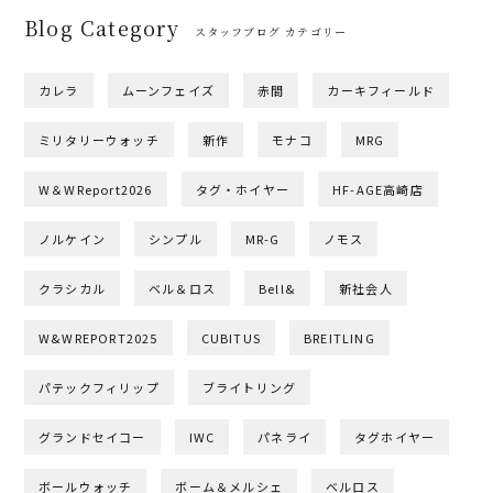
Blog Category
スタッフブログ カテゴリー
カレラ
ムーンフェイズ
赤間
カーキフィールド
ミリタリーウォッチ
新作
モナコ
MRG
W＆WReport2026
タグ・ホイヤー
HF-AGE高崎店
ノルケイン
シンプル
MR-G
ノモス
クラシカル
ベル＆ロス
Bell&
新社会人
W&WREPORT2025
CUBITUS
BREITLING
パテックフィリップ
ブライトリング
グランドセイコー
IWC
パネライ
タグホイヤー
ボールウォッチ
ボーム＆メルシェ
ベルロス