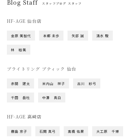
Blog Staff
スタッフブログ スタッフ
HF-AGE 仙台店
金原 美智代
本郷 未歩
矢部 誠
清水 駿
林 裕美
ブライトリング ブティック 仙台
赤間 建太
米内山 祥子
古川 紗弓
千田 岳杜
中澤 真白
HF-AGE 高崎店
橳島 京子
石関 真弓
髙橋 佑果
大工原 千博