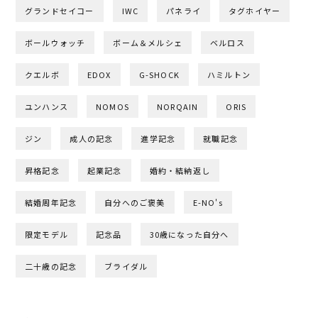
グランドセイコー
IWC
パネライ
タグホイヤー
ボールウォッチ
ボーム＆メルシェ
ベルロス
クエルボ
EDOX
G-SHOCK
ハミルトン
ユンハンス
NOMOS
NORQAIN
ORIS
ジン
成人の記念
進学記念
就職記念
昇格記念
起業記念
婚約・結納返し
結婚周年記念
自分へのご褒美
E-NO's
限定モデル
記念品
30歳になった自分へ
二十歳の記念
ブライダル