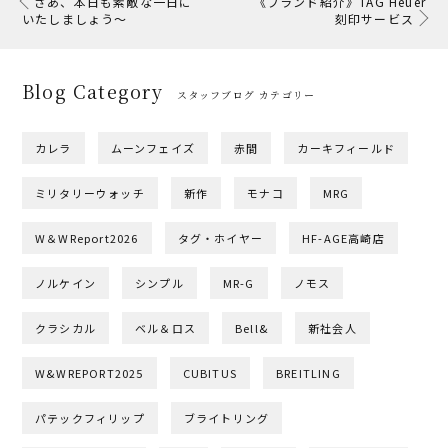
さあ、本日も素敵な一日に
《ブランド紹介》TAG Heuer
いたしましょう～
刻印サービス
Blog Category
スタッフブログ カテゴリー
カレラ
ムーンフェイズ
赤間
カーキフィールド
ミリタリーウォッチ
新作
モナコ
MRG
W＆WReport2026
タグ・ホイヤー
HF-AGE高崎店
ノルケイン
シンプル
MR-G
ノモス
クラシカル
ベル＆ロス
Bell&
新社会人
W&WREPORT2025
CUBITUS
BREITLING
パテックフィリップ
ブライトリング