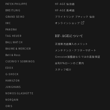
PATEK PHILIPPE
HF-AGE 仙台店
BREITLING
HF-AGE 高崎店
GRAND SEIKO
ブライトリング ブティック 仙台
IWC
オンラインショップ
PANERAI
HF-AGEについて
TAG HEUER
BALL WATCH
正規販売店購入のメリット
BAUME & MERCIER
メンテナンス・アフターサポート
Bell & Ross
Gressive加盟店ならではの追加保証
CUERVO Y SOBRINOS
金利0%ローンのご案内
EDOX
スタッフ紹介
G-SHOCK
HAMILTON
JUNGHANS
NOMOS GLASHÜTTE
NORQAIN
ORIS