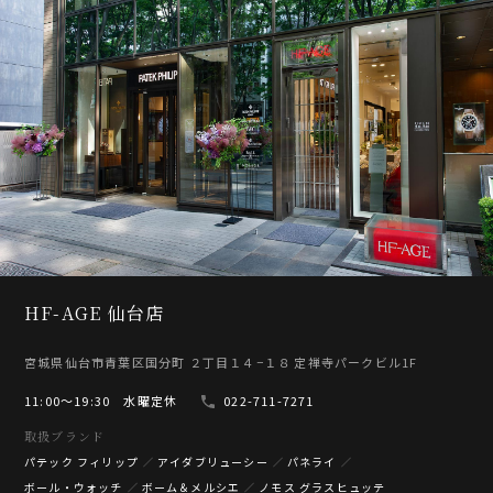
HF-AGE 仙台店
宮城県仙台市青葉区国分町 ２丁目１４−１８ 定禅寺パークビル1F
11:00〜19:30 水曜定休
022-711-7271
取扱ブランド
パテック フィリップ
アイダブリューシー
パネライ
ボール・ウォッチ
ボーム＆メルシエ
ノモス グラスヒュッテ