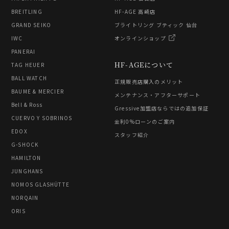
BREITLING
HF-AGE 高崎店
GRAND SEIKO
ブライトリング ブティック 仙台
IWC
オンラインショップ
PANERAI
HF-AGEについて
TAG HEUER
BALL WATCH
正規販売店購入のメリット
BAUME & MERCIER
メンテナンス・アフターサポート
Bell & Ross
Gressive加盟店ならではの追加保証
CUERVO Y SOBRINOS
金利0%ローンのご案内
EDOX
スタッフ紹介
G-SHOCK
HAMILTON
JUNGHANS
NOMOS GLASHÜTTE
NORQAIN
ORIS