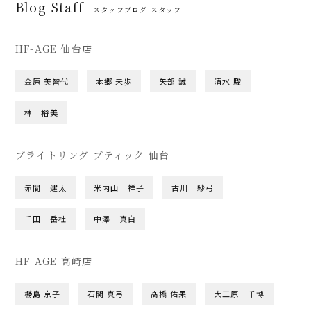
Blog Staff
スタッフブログ スタッフ
HF-AGE 仙台店
金原 美智代
本郷 未歩
矢部 誠
清水 駿
林 裕美
ブライトリング ブティック 仙台
赤間 建太
米内山 祥子
古川 紗弓
千田 岳杜
中澤 真白
HF-AGE 高崎店
橳島 京子
石関 真弓
髙橋 佑果
大工原 千博