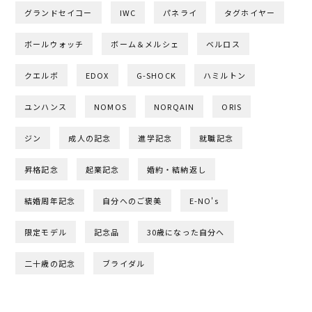
グランドセイコー
IWC
パネライ
タグホイヤー
ボールウォッチ
ボーム＆メルシェ
ベルロス
クエルボ
EDOX
G-SHOCK
ハミルトン
ユンハンス
NOMOS
NORQAIN
ORIS
ジン
成人の記念
進学記念
就職記念
昇格記念
起業記念
婚約・結納返し
結婚周年記念
自分へのご褒美
E-NO's
限定モデル
記念品
30歳になった自分へ
二十歳の記念
ブライダル