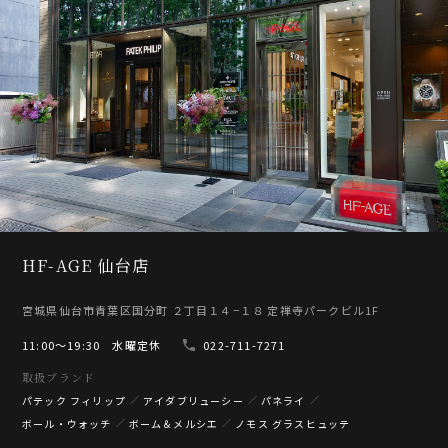
HF-AGE 仙台店
宮城県仙台市青葉区国分町 ２丁目１４−１８ 定禅寺パークビル1F
11:00〜19:30 水曜定休
022-711-7271
取扱ブランド
パテック フィリップ
アイダブリューシー
パネライ
ボール・ウォッチ
ボーム＆メルシエ
ノモス グラスヒュッテ