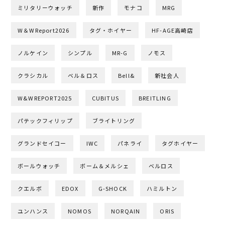
ミリタリーウォッチ
新作
モナコ
MRG
W＆WReport2026
タグ・ホイヤー
HF-AGE高崎店
ノルケイン
シンプル
MR-G
ノモス
クラシカル
ベル＆ロス
Bell&
新社会人
W&WREPORT2025
CUBITUS
BREITLING
パテックフィリップ
ブライトリング
グランドセイコー
IWC
パネライ
タグホイヤー
ボールウォッチ
ボーム＆メルシェ
ベルロス
クエルボ
EDOX
G-SHOCK
ハミルトン
ユンハンス
NOMOS
NORQAIN
ORIS