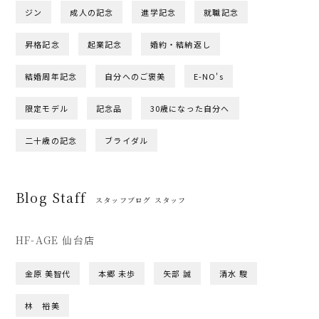
ジン
成人の記念
進学記念
就職記念
昇格記念
起業記念
婚約・結納返し
結婚周年記念
自分へのご褒美
E-NO's
限定モデル
記念品
30歳になった自分へ
二十歳の記念
ブライダル
Blog Staff
スタッフブログ スタッフ
HF-AGE 仙台店
金原 美智代
本郷 未歩
矢部 誠
清水 駿
林 裕美