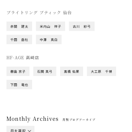
ブライトリング ブティック 仙台
赤間 建太
米内山 祥子
古川 紗弓
千田 岳杜
中澤 真白
HF-AGE 高崎店
橳島 京子
石関 真弓
髙橋 佑果
大工原 千博
下田 竜也
Monthly Archives
月別ブログアーカイブ
月を選択