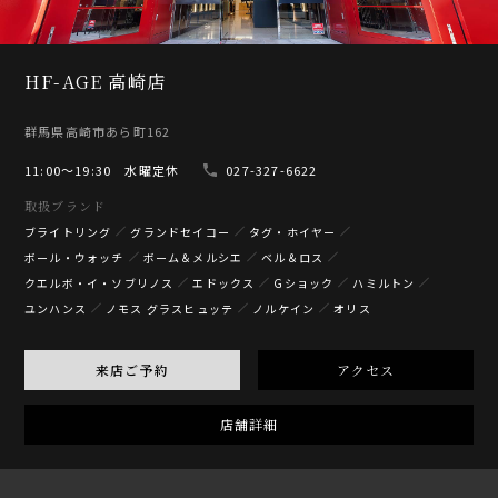
HF-AGE 高崎店
群馬県高崎市あら町162
11:00〜19:30 水曜定休
027-327-6622
取扱ブランド
ブライトリング
グランドセイコー
タグ・ホイヤー
ボール・ウォッチ
ボーム＆メルシエ
ベル＆ロス
クエルボ・イ・ソブリノス
エドックス
Gショック
ハミルトン
ユンハンス
ノモス グラスヒュッテ
ノルケイン
オリス
来店ご予約
アクセス
店舗詳細