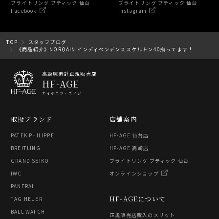
ブライトリング ブティック 仙台
ブライトリング ブティック 仙台
Facebook
Instagram
TOP
スタッフブログ
《商品紹介》NORQAIN インディペンデンススケルトン40揃ってます！
高級腕時計正規販売店
HF-AGE
エイチエフ・エイジ
取扱ブランド
店舗案内
PATEK PHILIPPE
HF-AGE 仙台店
BREITLING
HF-AGE 高崎店
GRAND SEIKO
ブライトリング ブティック 仙台
IWC
オンラインショップ
PANERAI
HF-AGEについて
TAG HEUER
BALL WATCH
正規販売店購入のメリット