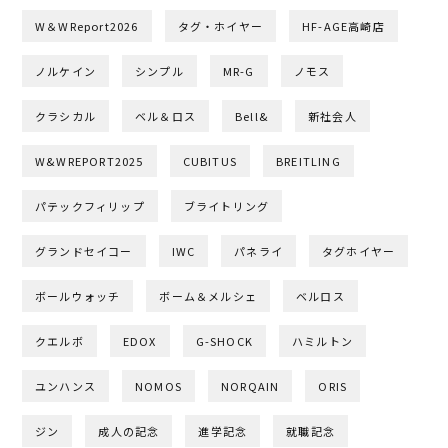
W＆WReport2026
タグ・ホイヤー
HF-AGE高崎店
ノルケイン
シンプル
MR-G
ノモス
クラシカル
ベル＆ロス
Bell&
新社会人
W&WREPORT2025
CUBITUS
BREITLING
パテックフィリップ
ブライトリング
グランドセイコー
IWC
パネライ
タグホイヤー
ボールウォッチ
ボーム＆メルシェ
ベルロス
クエルボ
EDOX
G-SHOCK
ハミルトン
ユンハンス
NOMOS
NORQAIN
ORIS
ジン
成人の記念
進学記念
就職記念