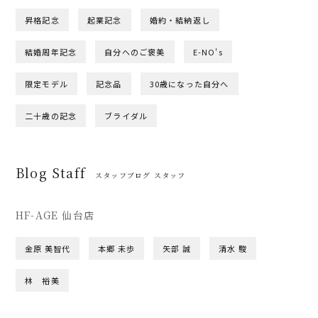
昇格記念
起業記念
婚約・結納返し
結婚周年記念
自分へのご褒美
E-NO's
限定モデル
記念品
30歳になった自分へ
二十歳の記念
ブライダル
Blog Staff
スタッフブログ スタッフ
HF-AGE 仙台店
金原 美智代
本郷 未歩
矢部 誠
清水 駿
林 裕美