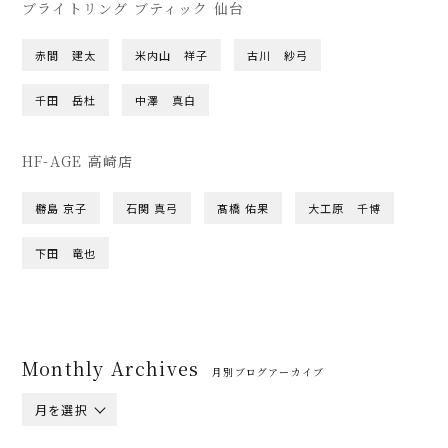
ブライトリング ブティック 仙台
赤間 建太
米内山 祥子
古川 紗弓
千田 岳杜
中澤 真白
HF-AGE 高崎店
橳島 京子
石関 真弓
髙橋 佑果
大工原 千博
下田 竜也
Monthly Archives
月別ブログアーカイブ
月を選択