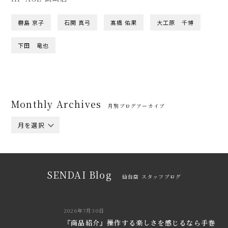
橳島 京子
石関 真弓
髙橋 佑果
大工原 千博
下田 竜也
Monthly Archives
月別ブログアーカイブ
月を選択
SENDAI Blog
仙台店 スタッフブログ
2026年7月30日
『商品紹介』操作する楽しさを感じるなら手巻