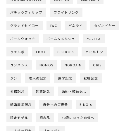
パテックフィリップ
ブライトリング
グランドセイコー
IWC
パネライ
タグホイヤー
ボールウォッチ
ボーム＆メルシェ
ベルロス
クエルボ
EDOX
G-SHOCK
ハミルトン
ユンハンス
NOMOS
NORQAIN
ORIS
ジン
成人の記念
進学記念
就職記念
昇格記念
起業記念
婚約・結納返し
結婚周年記念
自分へのご褒美
E-NO's
限定モデル
記念品
30歳になった自分へ
二十歳の記念
ブライダル