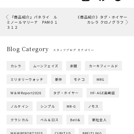
『商品紹介』パネライ ル
《商品紹介》タグ・ホイヤー
ミノールマリーナ PAM０１
カレラ クロノグラフ
３１２
Blog Category
スタッフブログ カテゴリー
カレラ
ムーンフェイズ
赤間
カーキフィールド
ミリタリーウォッチ
新作
モナコ
MRG
W＆WReport2026
タグ・ホイヤー
HF-AGE高崎店
ノルケイン
シンプル
MR-G
ノモス
クラシカル
ベル＆ロス
Bell&
新社会人
W&WREPORT2025
CUBITUS
BREITLING