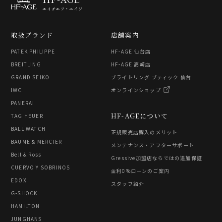
エイチエフ・エイジ
取扱ブランド
店舗案内
PATEK PHILIPPE
HF-AGE 仙台店
BREITLING
HF-AGE 高崎店
GRAND SEIKO
ブライトリング ブティック 仙台
IWC
オンラインショップ
PANERAI
HF-AGEについて
TAG HEUER
BALL WATCH
正規販売店購入のメリット
BAUME & MERCIER
メンテナンス・アフターサポート
Bell & Ross
Gressive加盟店ならではの追加保証
CUERVO Y SOBRINOS
金利0%ローンのご案内
EDOX
スタッフ紹介
G-SHOCK
HAMILTON
JUNGHANS