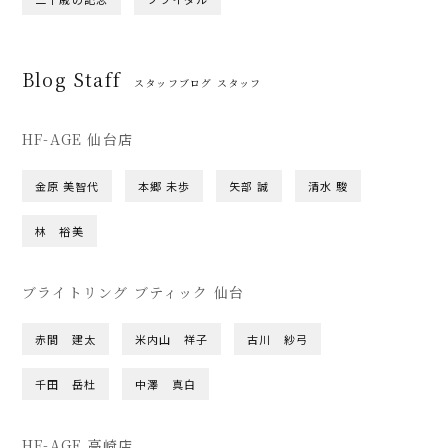
Blog Staff
スタッフブログ スタッフ
HF-AGE 仙台店
金原 美智代
本郷 未歩
矢部 誠
清水 駿
林 裕美
ブライトリング ブティック 仙台
赤間 建太
米内山 祥子
古川 紗弓
千田 岳杜
中澤 真白
HF-AGE 高崎店