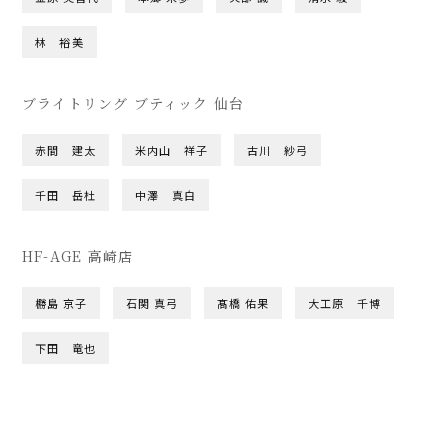
林 裕美
ブライトリング ブティック 仙台
赤間 建太
米内山 祥子
古川 紗弓
千田 岳杜
中澤 真白
HF-AGE 高崎店
橳島 京子
石関 真弓
髙橋 佑果
大工原 千博
下田 竜也