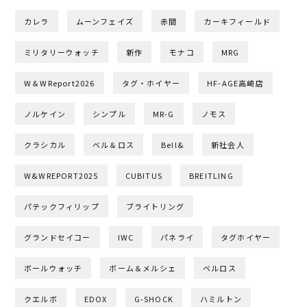
カレラ
ムーンフェイズ
赤間
カーキフィールド
ミリタリーウォッチ
新作
モナコ
MRG
W＆WReport2026
タグ・ホイヤー
HF-AGE高崎店
ノルケイン
シンプル
MR-G
ノモス
クラシカル
ベル＆ロス
Bell&
新社会人
W&WREPORT2025
CUBITUS
BREITLING
パテックフィリップ
ブライトリング
グランドセイコー
IWC
パネライ
タグホイヤー
ボールウォッチ
ボーム＆メルシェ
ベルロス
クエルボ
EDOX
G-SHOCK
ハミルトン