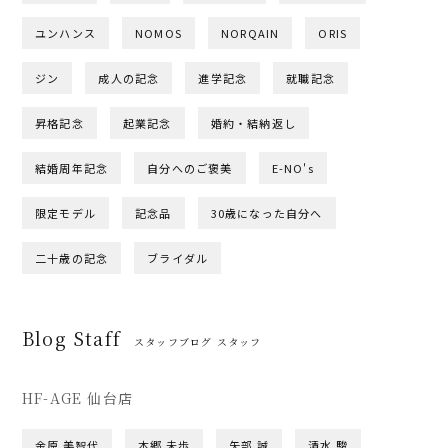
ユンハンス
NOMOS
NORQAIN
ORIS
ジン
成人の記念
進学記念
就職記念
昇格記念
起業記念
婚約・結納返し
結婚周年記念
自分へのご褒美
E-NO's
限定モデル
記念品
30歳になった自分へ
二十歳の記念
ブライダル
Blog Staff
スタッフブログ スタッフ
HF-AGE 仙台店
金原 美智代
本郷 未歩
矢部 誠
清水 駿