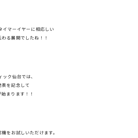
ビタイマーイヤーに相応しい
伝わる展開でしたね！！
ィック仙台では、
発表を記念して
が始まります！！
実機をお試しいただけます。