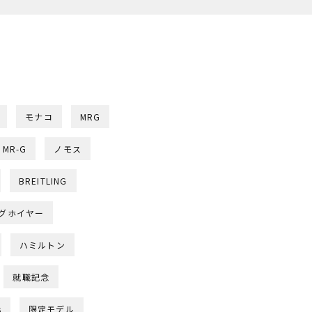
モナコ
MRG
MR-G
ノモス
BREITLING
グホイヤー
ハミルトン
就職記念
s
限定モデル