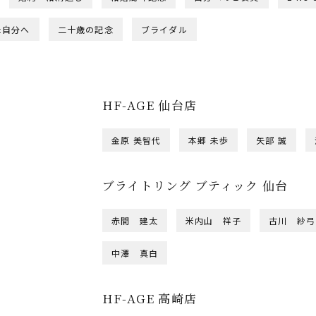
た自分へ
二十歳の記念
ブライダル
HF-AGE 仙台店
金原 美智代
本郷 未歩
矢部 誠
ブライトリング ブティック 仙台
赤間 建太
米内山 祥子
古川 紗弓
中澤 真白
HF-AGE 高崎店