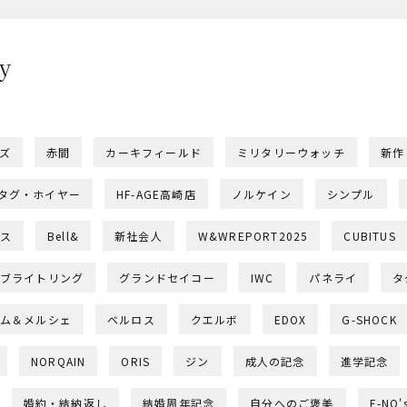
y
ー
ズ
赤間
カーキフィールド
ミリタリーウォッチ
新作
タグ・ホイヤー
HF-AGE高崎店
ノルケイン
シンプル
ス
Bell&
新社会人
W&WREPORT2025
CUBITUS
ブライトリング
グランドセイコー
IWC
パネライ
タ
ム＆メルシェ
ベルロス
クエルボ
EDOX
G-SHOCK
NORQAIN
ORIS
ジン
成人の記念
進学記念
婚約・結納返し
結婚周年記念
自分へのご褒美
E-NO'