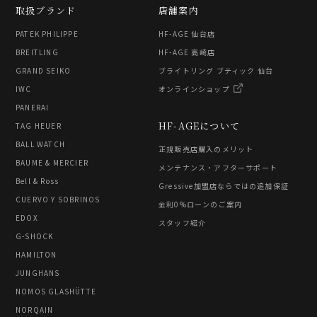
取扱ブランド
店舗案内
PATEK PHILIPPE
HF-AGE 仙台店
BREITLING
HF-AGE 高崎店
GRAND SEIKO
ブライトリング ブティック 仙台
IWC
オンラインショップ
PANERAI
HF-AGEについて
TAG HEUER
BALL WATCH
正規販売店購入のメリット
BAUME & MERCIER
メンテナンス・アフターサポート
Bell & Ross
Gressive加盟店ならではの追加保証
CUERVO Y SOBRINOS
金利0%ローンのご案内
EDOX
スタッフ紹介
G-SHOCK
HAMILTON
JUNGHANS
NOMOS GLASHÜTTE
NORQAIN