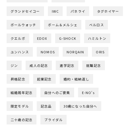
グランドセイコー
IWC
パネライ
タグホイヤー
ボールウォッチ
ボーム＆メルシェ
ベルロス
クエルボ
EDOX
G-SHOCK
ハミルトン
ユンハンス
NOMOS
NORQAIN
ORIS
ジン
成人の記念
進学記念
就職記念
昇格記念
起業記念
婚約・結納返し
結婚周年記念
自分へのご褒美
E-NO's
限定モデル
記念品
30歳になった自分へ
二十歳の記念
ブライダル