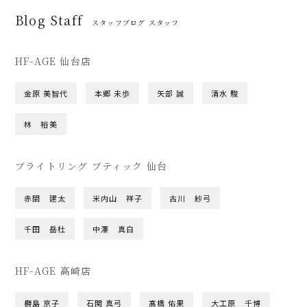
Blog Staff
スタッフブログ スタッフ
HF-AGE 仙台店
金原 美智代
本郷 未歩
矢部 誠
清水 駿
林 裕美
ブライトリング ブティック 仙台
赤間 建太
米内山 祥子
古川 紗弓
千田 岳杜
中澤 真白
HF-AGE 高崎店
橳島 京子
石関 真弓
髙橋 佑果
大工原 千博