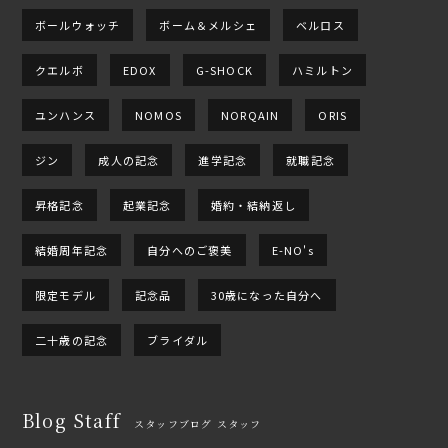
ボールウォッチ
ボーム＆メルシェ
ベルロス
クエルボ
EDOX
G-SHOCK
ハミルトン
ユンハンス
NOMOS
NORQAIN
ORIS
ジン
成人の記念
進学記念
就職記念
昇格記念
起業記念
婚約・結納返し
結婚周年記念
自分へのご褒美
E-NO's
限定モデル
記念品
30歳になった自分へ
二十歳の記念
ブライダル
Blog Staff
スタッフブログ スタッフ