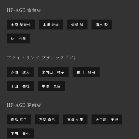
HF-AGE 仙台店
金原 美智代
本郷 未歩
矢部 誠
清水 駿
林 裕美
ブライトリング ブティック 仙台
赤間 建太
米内山 祥子
古川 紗弓
千田 岳杜
中澤 真白
HF-AGE 高崎店
橳島 京子
石関 真弓
髙橋 佑果
大工原 千博
下田 竜也