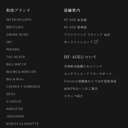
取扱ブランド
店舗案内
PATEK PHILIPPE
HF-AGE 仙台店
BREITLING
HF-AGE 高崎店
GRAND SEIKO
ブライトリング ブティック 仙台
IWC
オンラインショップ
PANERAI
HF-AGEについて
TAG HEUER
BALL WATCH
正規販売店購入のメリット
BAUME & MERCIER
メンテナンス・アフターサポート
Bell & Ross
Gressive加盟店ならではの追加保証
CUERVO Y SOBRINOS
金利0%ローンのご案内
EDOX
スタッフ紹介
G-SHOCK
HAMILTON
JUNGHANS
NOMOS GLASHÜTTE