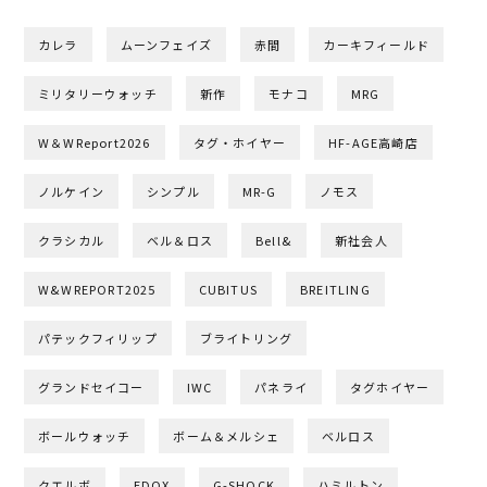
カレラ
ムーンフェイズ
赤間
カーキフィールド
ミリタリーウォッチ
新作
モナコ
MRG
W＆WReport2026
タグ・ホイヤー
HF-AGE高崎店
ノルケイン
シンプル
MR-G
ノモス
クラシカル
ベル＆ロス
Bell&
新社会人
W&WREPORT2025
CUBITUS
BREITLING
パテックフィリップ
ブライトリング
グランドセイコー
IWC
パネライ
タグホイヤー
ボールウォッチ
ボーム＆メルシェ
ベルロス
クエルボ
EDOX
G-SHOCK
ハミルトン