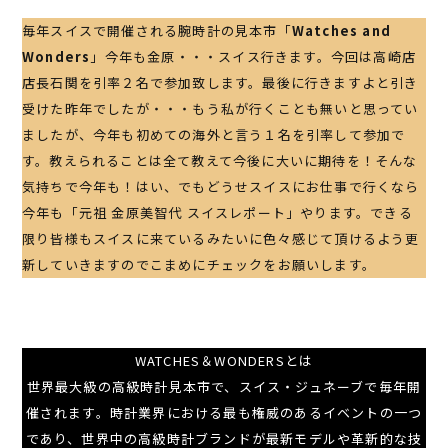
毎年スイスで開催される腕時計の見本市「
Watches and
Wonders
」今年も金原・・・スイス行きます。今回は高崎店
店長石関を引率２名で参加致します。最後に行きますよと引き
受けた昨年でしたが・・・もう私が行くことも無いと思ってい
ましたが、今年も初めての海外と言う１名を引率して参加で
す。教えられることは全て教えて今後に大いに期待を！そんな
気持ちで今年も！はい、でもどうせスイスにお仕事で行くなら
今年も「元祖 金原美智代 スイスレポート」やります。できる
限り皆様もスイスに来ているみたいに色々感じて頂けるよう更
新していきますのでこまめにチェックをお願いします。
WATCHES＆WONDERSとは
世界最大級の高級時計見本市で、スイス・ジュネーブで毎年開
催されます。時計業界における最も権威のあるイベントの一つ
であり、世界中の高級時計ブランドが最新モデルや革新的な技