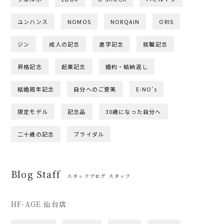
ユンハンス
NOMOS
NORQAIN
ORIS
ジン
成人の記念
進学記念
就職記念
昇格記念
起業記念
婚約・結納返し
結婚周年記念
自分へのご褒美
E-NO's
限定モデル
記念品
30歳になった自分へ
二十歳の記念
ブライダル
Blog Staff
スタッフブログ スタッフ
HF-AGE 仙台店