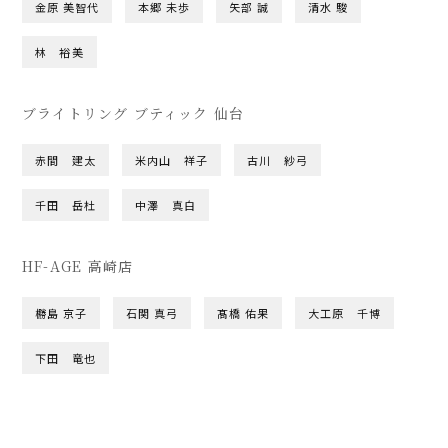
金原 美智代
本郷 未歩
矢部 誠
清水 駿
林 裕美
ブライトリング ブティック 仙台
赤間 建太
米内山 祥子
古川 紗弓
千田 岳杜
中澤 真白
HF-AGE 高崎店
橳島 京子
石関 真弓
髙橋 佑果
大工原 千博
下田 竜也