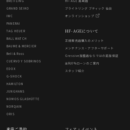
BREITLING
HF-AGE 高崎店
GRAND SEIKO
ブライトリング ブティック 仙台
IWC
オンラインショップ
PANERAI
HF-AGEについて
TAG HEUER
BALL WATCH
正規販売店購入のメリット
BAUME & MERCIER
メンテナンス・アフターサポート
Bell & Ross
Gressive加盟店ならではの追加保証
CUERVO Y SOBRINOS
金利0%ローンのご案内
EDOX
スタッフ紹介
G-SHOCK
HAMILTON
JUNGHANS
NOMOS GLASHÜTTE
NORQAIN
ORIS
来店ご予約
フェア・イベント