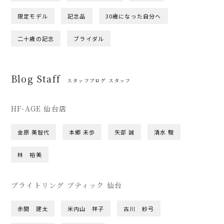
限定モデル
記念品
30歳になった自分へ
二十歳の記念
ブライダル
Blog Staff
スタッフブログ スタッフ
HF-AGE 仙台店
金原 美智代
本郷 未歩
矢部 誠
清水 駿
林 裕美
ブライトリング ブティック 仙台
赤間 建太
米内山 祥子
古川 紗弓