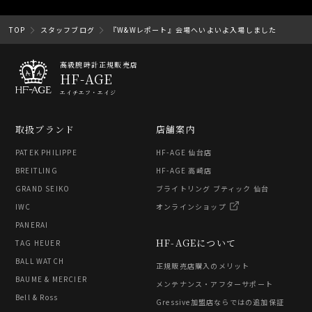
TOP
スタッフブログ
『W&Wレポート』会場へいよいよ入場しました
高級腕時計正規販売店
HF-AGE
エイチエフ・エイジ
取扱ブランド
店舗案内
PATEK PHILIPPE
HF-AGE 仙台店
BREITLING
HF-AGE 高崎店
GRAND SEIKO
ブライトリング ブティック 仙台
IWC
オンラインショップ
PANERAI
HF-AGEについて
TAG HEUER
BALL WATCH
正規販売店購入のメリット
BAUME & MERCIER
メンテナンス・アフターサポート
Bell & Ross
Gressive加盟店ならではの追加保証