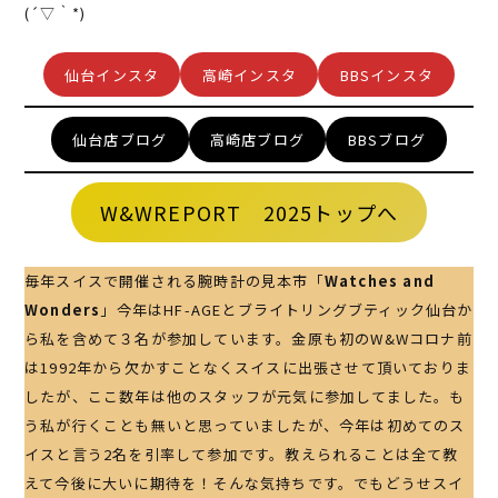
(´▽｀*)
仙台インスタ
高崎インスタ
BBSインスタ
仙台店ブログ
高崎店ブログ
BBSブログ
W&WREPORT 2025トップへ
毎年スイスで開催される腕時計の見本市「
Watches and
Wonders
」今年はHF-AGEとブライトリングブティック仙台か
ら私を含めて３名が参加しています。金原も初のW&Wコロナ前
は1992年から欠かすことなくスイスに出張させて頂いておりま
したが、ここ数年は他のスタッフが元気に参加してました。も
う私が行くことも無いと思っていましたが、今年は初めてのス
イスと言う2名を引率して参加です。教えられることは全て教
えて今後に大いに期待を！そんな気持ちです。でもどうせスイ