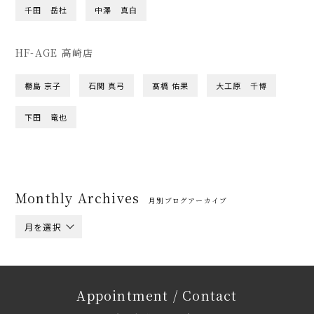
千田 岳杜
中澤 真白
HF-AGE 高崎店
橳島 京子
石関 真弓
髙橋 佑果
大工原 千博
下田 竜也
Monthly Archives
月別ブログアーカイブ
月を選択
Appointment / Contact