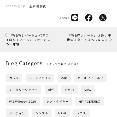
金原 美智代
2025年4月2日
SHARE
『W&Wレポート』パネラ
『W&Wレポート』さあ、午
イはルミノールにフォーカス
後のスタートはベル＆ロス
の一年編
Blog Category
スタッフブログ カテゴリー
カレラ
ムーンフェイズ
赤間
カーキフィールド
ミリタリーウォッチ
新作
モナコ
MRG
W＆WReport2026
タグ・ホイヤー
HF-AGE高崎店
ノルケイン
シンプル
MR-G
ノモス