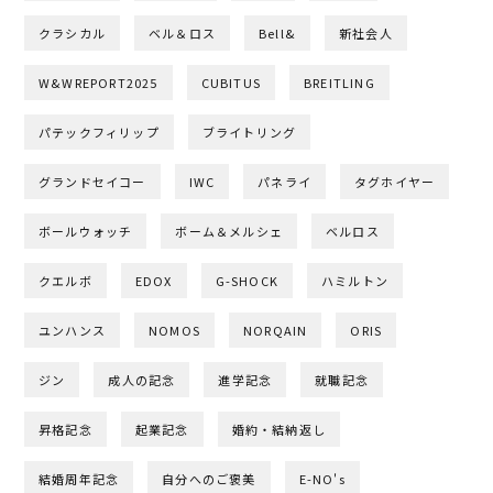
クラシカル
ベル＆ロス
Bell&
新社会人
W&WREPORT2025
CUBITUS
BREITLING
パテックフィリップ
ブライトリング
グランドセイコー
IWC
パネライ
タグホイヤー
ボールウォッチ
ボーム＆メルシェ
ベルロス
クエルボ
EDOX
G-SHOCK
ハミルトン
ユンハンス
NOMOS
NORQAIN
ORIS
ジン
成人の記念
進学記念
就職記念
昇格記念
起業記念
婚約・結納返し
結婚周年記念
自分へのご褒美
E-NO's