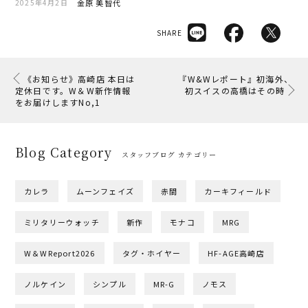
金原 美智代
2025年4月2日
SHARE
《お知らせ》高崎店 本日は
『W&Wレポート』初海外、
定休日です。W＆W新作情報
初スイスの高橋はその時
をお届けしますNo,1
Blog Category
スタッフブログ カテゴリー
カレラ
ムーンフェイズ
赤間
カーキフィールド
ミリタリーウォッチ
新作
モナコ
MRG
W＆WReport2026
タグ・ホイヤー
HF-AGE高崎店
ノルケイン
シンプル
MR-G
ノモス