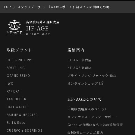
TOP
スタッフブログ
『W&Wレポート』初スイス赤間はその時
高級腕時計正規販売店
HF-AGE
エイチエフ・エイジ
取扱ブランド
店舗案内
PATEK PHILIPPE
HF-AGE 仙台店
BREITLING
HF-AGE 高崎店
GRAND SEIKO
ブライトリング ブティック 仙台
IWC
オンラインショップ
PANERAI
HF-AGEについて
TAG HEUER
BALL WATCH
正規販売店購入のメリット
BAUME & MERCIER
メンテナンス・アフターサポート
Bell & Ross
Gressive加盟店ならではの追加保証
CUERVO Y SOBRINOS
金利0%ローンのご案内