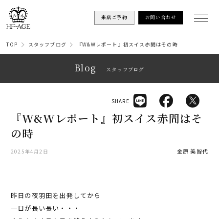
来店ご予約
お問い合わせ
TOP
スタッフブログ
『W&Wレポート』初スイス赤間はその時
Blog
スタッフブログ
SHARE
『W&Wレポート』初スイス赤間はそ
の時
金原 美智代
2025年4月2日
昨日の夜羽田を出発してから
一日が長い長い・・・