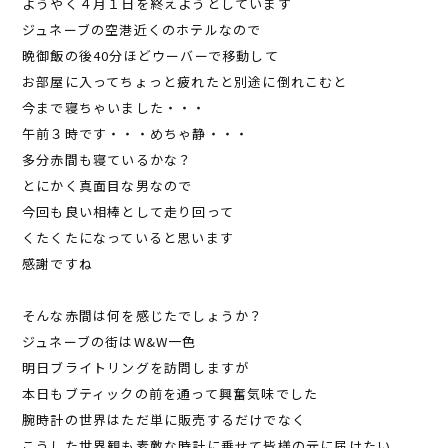
ようやく４月１日を終えようとしています
ジュネーブの空港近くのホテルなので
晩御飯の後40分ほどウーバーで移動して
お部屋に入ってちょっと疲れたと別途に倒れこむと
今まで寝ちゃいました・・・
午前３時です・・・めちゃ静・・・
多分赤間も寝ているかな？
とにかく真面目な男なので
今回も良い相棒として走り回って
くたくたになっていると思います
感謝ですね
そんな赤間は何を感じたでしょうか？
ジュネーブの街はW&W一色
明日ブライトリングを訪問しますが
本日もブティックの前を通って興奮気味でした
腕時計の世界はただ単に販売するだけでなく
こうした世界観も素敵な時計に乗せて皆様の元に届けたい