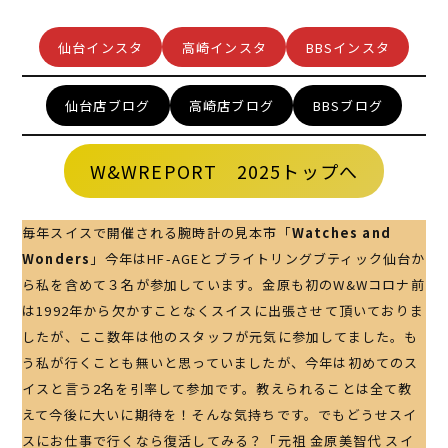
仙台インスタ
高崎インスタ
BBSインスタ
仙台店ブログ
高崎店ブログ
BBSブログ
W&WREPORT 2025トップへ
毎年スイスで開催される腕時計の見本市「
Watches and
Wonders
」今年はHF-AGEとブライトリングブティック仙台か
ら私を含めて３名が参加しています。金原も初のW&Wコロナ前
は1992年から欠かすことなくスイスに出張させて頂いておりま
したが、ここ数年は他のスタッフが元気に参加してました。も
う私が行くことも無いと思っていましたが、今年は初めてのス
イスと言う2名を引率して参加です。教えられることは全て教
えて今後に大いに期待を！そんな気持ちです。でもどうせスイ
スにお仕事で行くなら復活してみる？「元祖 金原美智代 スイ