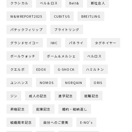
クラシカル
ベル＆ロス
Bell&
新社会人
W&WREPORT2025
CUBITUS
BREITLING
パテックフィリップ
ブライトリング
グランドセイコー
IWC
パネライ
タグホイヤー
ボールウォッチ
ボーム＆メルシェ
ベルロス
クエルボ
EDOX
G-SHOCK
ハミルトン
ユンハンス
NOMOS
NORQAIN
ORIS
ジン
成人の記念
進学記念
就職記念
昇格記念
起業記念
婚約・結納返し
結婚周年記念
自分へのご褒美
E-NO's