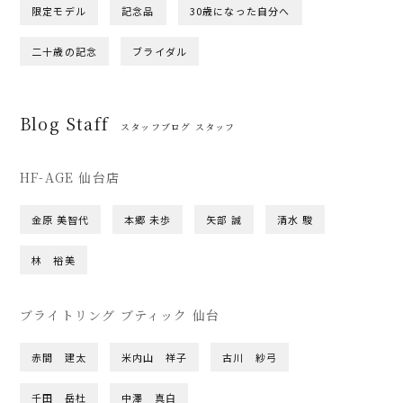
限定モデル
記念品
30歳になった自分へ
二十歳の記念
ブライダル
Blog Staff
スタッフブログ スタッフ
HF-AGE 仙台店
金原 美智代
本郷 未歩
矢部 誠
清水 駿
林 裕美
ブライトリング ブティック 仙台
赤間 建太
米内山 祥子
古川 紗弓
千田 岳杜
中澤 真白