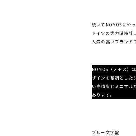
続いてNOMOSにや
ドイツの実力派時計
人気の高いブランド
NOMOS（ノモス）
ザインを基調とした
い高精度とミニマル
あります。
ブルー文字盤