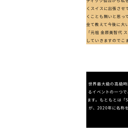
ティック仙台から私を
くスイスに出張させ
くことも無いと思っ
全て教えて今後に大
「元祖 金原美智代
していきますのでこ
世界最大級の高級時
るイベントの一つで
ます。もともとは「SIHH
が、2020年に名称