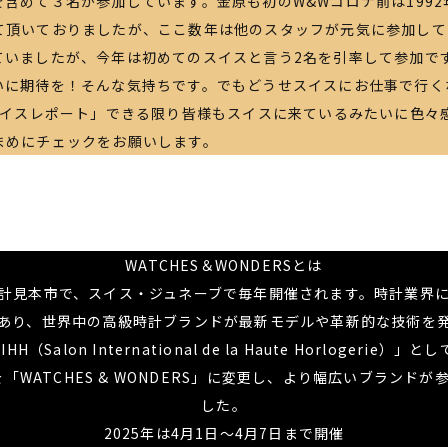
含めて３名が参加しています。金原も初のW&Wコロナ前は199
て頂いておりましたが、ここ数年は他のスタッフが元気に参加して
ていましたが、今年は初めてのスイスと言う2名を引率して参加で
いに期待を！そんな気持ちです。でもどうせスイスにお仕事で行く
 スイスレポート」できる限り皆様もスイスに来ているみたいに色々
まめにチェックをお願いします。
WATCHES＆WONDERSとは
計見本市で、スイス・ジュネーブで毎年開催されます。時計業界
あり、世界中の高級時計ブランドが最新モデルや革新的な技術を
（Salon International de la Haute Horlogerie
を「WATCHES & WONDERS」に変更し、より幅広いブランド
した。
2025年は4月1日～4月7日まで開催