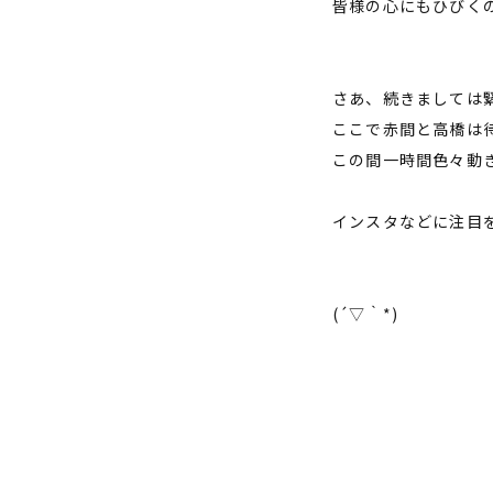
皆様の心にもひびく
さあ、続きましては
ここで赤間と高橋は
この間一時間色々動
インスタなどに注目
(´▽｀*)