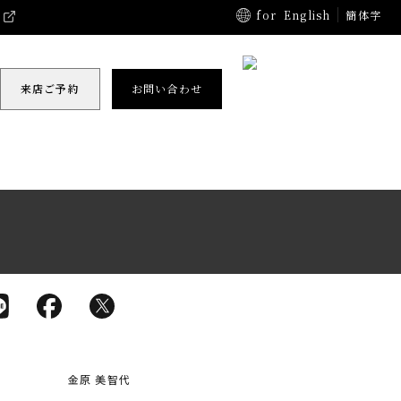
for
English
簡体字
来店ご予約
お問い合わせ
金原 美智代