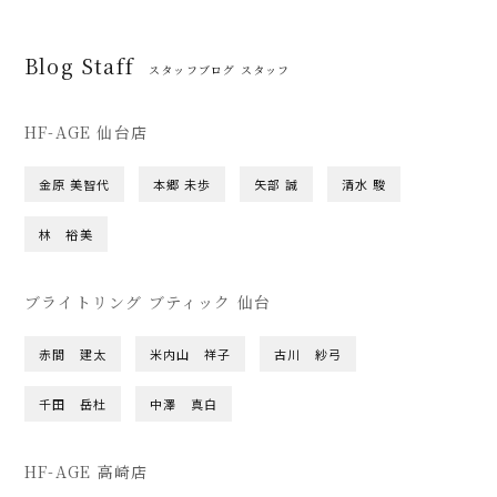
Blog Staff
スタッフブログ スタッフ
HF-AGE 仙台店
金原 美智代
本郷 未歩
矢部 誠
清水 駿
林 裕美
ブライトリング ブティック 仙台
赤間 建太
米内山 祥子
古川 紗弓
千田 岳杜
中澤 真白
HF-AGE 高崎店