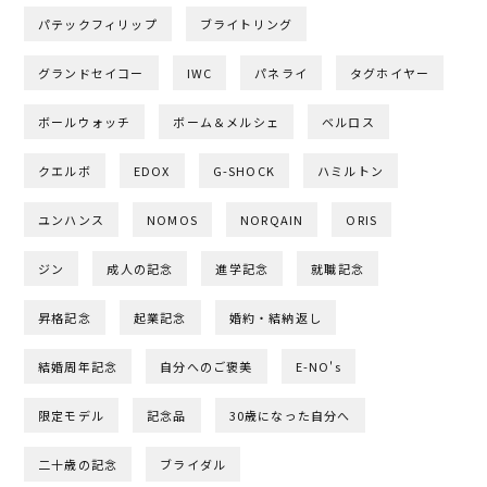
パテックフィリップ
ブライトリング
グランドセイコー
IWC
パネライ
タグホイヤー
ボールウォッチ
ボーム＆メルシェ
ベルロス
クエルボ
EDOX
G-SHOCK
ハミルトン
ユンハンス
NOMOS
NORQAIN
ORIS
ジン
成人の記念
進学記念
就職記念
昇格記念
起業記念
婚約・結納返し
結婚周年記念
自分へのご褒美
E-NO's
限定モデル
記念品
30歳になった自分へ
二十歳の記念
ブライダル