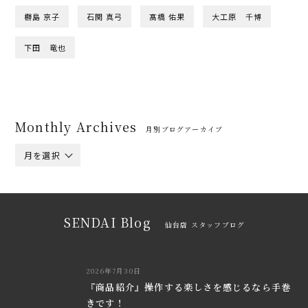
橳島 京子
石関 真弓
髙橋 佑果
大工原 千博
下田 竜也
Monthly Archives
月別ブログアーカイブ
月を選択
SENDAI Blog
仙台店 スタッフブログ
2026年7月30日
『商品紹介』操作する楽しさを感じるなら手巻
きです！