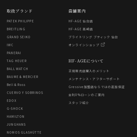
取扱ブランド
店舗案内
PATEK PHILIPPE
HF-AGE 仙台店
BREITLING
HF-AGE 高崎店
GRAND SEIKO
ブライトリング ブティック 仙台
IWC
オンラインショップ
PANERAI
HF-AGEについて
TAG HEUER
BALL WATCH
正規販売店購入のメリット
BAUME & MERCIER
メンテナンス・アフターサポート
Bell & Ross
Gressive加盟店ならではの追加保証
CUERVO Y SOBRINOS
金利0%ローンのご案内
EDOX
スタッフ紹介
G-SHOCK
HAMILTON
JUNGHANS
NOMOS GLASHÜTTE