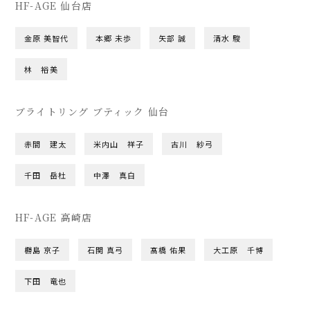
HF-AGE 仙台店
金原 美智代
本郷 未歩
矢部 誠
清水 駿
林 裕美
ブライトリング ブティック 仙台
赤間 建太
米内山 祥子
古川 紗弓
千田 岳杜
中澤 真白
HF-AGE 高崎店
橳島 京子
石関 真弓
髙橋 佑果
大工原 千博
下田 竜也