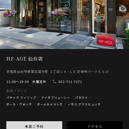
HF-AGE 仙台店
宮城県仙台市青葉区国分町 ２丁目１４−１８ 定禅寺パークビル1F
11:00〜19:30 水曜定休
022-711-7271
取扱ブランド
パテック フィリップ
アイダブリューシー
パネライ
ボール・ウォッチ
ボーム＆メルシエ
ノモス グラスヒュッテ
来店ご予約
アクセス