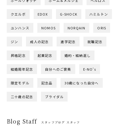
ボールウォッチ
ボーム＆メルシェ
ベルロス
クエルボ
EDOX
G-SHOCK
ハミルトン
ユンハンス
NOMOS
NORQAIN
ORIS
ジン
成人の記念
進学記念
就職記念
昇格記念
起業記念
婚約・結納返し
結婚周年記念
自分へのご褒美
E-NO's
限定モデル
記念品
30歳になった自分へ
二十歳の記念
ブライダル
Blog Staff
スタッフブログ スタッフ