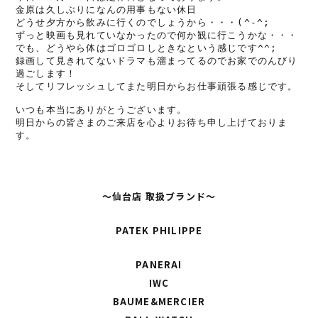
金原は久しぶりになんの用事もない休日
どうせ夕方から飲みに行くのでしょうから・・・(^-^;
ずっと映画も見れていなかったので何か観に行こうかな・・・
でも、どうやら体はゴロゴロしときなという感じです^^;
録画して見きれてないドラマも溜まってるのでお家でのんびり
過ごします！
そしてリフレッシュしてまた明日からお仕事頑張る感じです。
いつも本当にありがとうございます。
明日からの皆さまのご来店を心よりお待ち申し上げておりま
す。
〜仙台店 取扱ブランド〜
PATEK PHILIPPE
PANERAI
IWC
BAUME&MERCIER