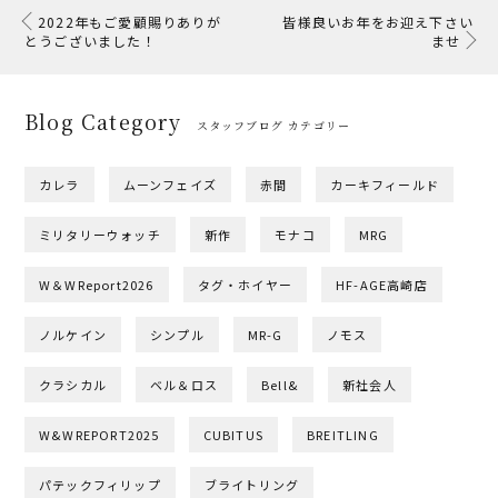
2022年もご愛顧賜りありが
皆様良いお年をお迎え下さい
とうございました！
ませ
Blog Category
スタッフブログ カテゴリー
カレラ
ムーンフェイズ
赤間
カーキフィールド
ミリタリーウォッチ
新作
モナコ
MRG
W＆WReport2026
タグ・ホイヤー
HF-AGE高崎店
ノルケイン
シンプル
MR-G
ノモス
クラシカル
ベル＆ロス
Bell&
新社会人
W&WREPORT2025
CUBITUS
BREITLING
パテックフィリップ
ブライトリング