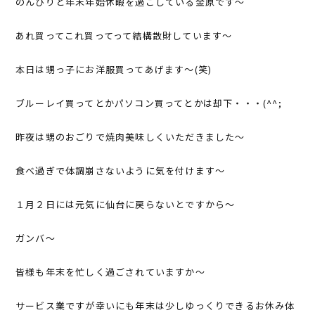
のんびりと年末年始休暇を過ごしている金原です～
あれ買ってこれ買ってって結構散財しています～
本日は甥っ子にお洋服買ってあげます～(笑)
ブルーレイ買ってとかパソコン買ってとかは却下・・・(^^;
昨夜は甥のおごりで焼肉美味しくいただきました～
食べ過ぎで体調崩さないように気を付けます～
１月２日には元気に仙台に戻らないとですから～
ガンバ～
皆様も年末を忙しく過ごされていますか～
サービス業ですが幸いにも年末は少しゆっくりできるお休み体