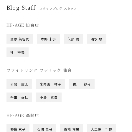
Blog Staff
スタッフブログ スタッフ
HF-AGE 仙台店
金原 美智代
本郷 未歩
矢部 誠
清水 駿
林 裕美
ブライトリング ブティック 仙台
赤間 建太
米内山 祥子
古川 紗弓
千田 岳杜
中澤 真白
HF-AGE 高崎店
橳島 京子
石関 真弓
髙橋 佑果
大工原 千博