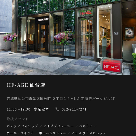
HF-AGE 仙台店
宮城県仙台市青葉区国分町 ２丁目１４−１８ 定禅寺パークビル1F
11:00〜19:30 水曜定休
022-711-7271
取扱ブランド
パテック フィリップ
アイダブリューシー
パネライ
ボール・ウォッチ
ボーム＆メルシエ
ノモス グラスヒュッテ