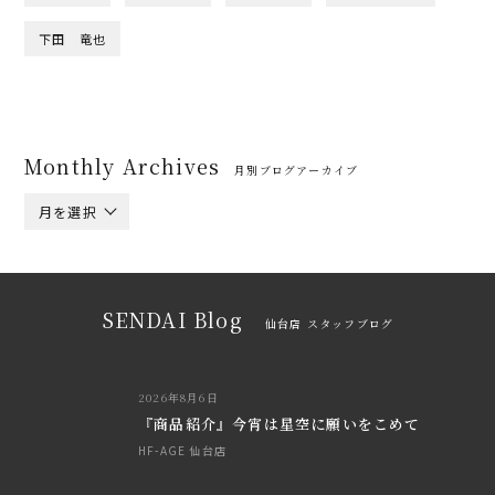
下田 竜也
Monthly Archives
月別ブログアーカイブ
月を選択
SENDAI Blog
仙台店 スタッフブログ
2026年8月6日
『商品紹介』今宵は星空に願いをこめて
HF-AGE 仙台店