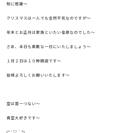
制に感謝～
クリスマスは一人でも全然平気なのですが～
年末とお正月は家族といたい金原なのでした～
さあ、本日も素敵な一日にいたしましょう～
１月２日は１０時開店です～
皆様よろしくお願いいたします～
空は雲一つない～
青空大好きです～
(*´▽｀*)