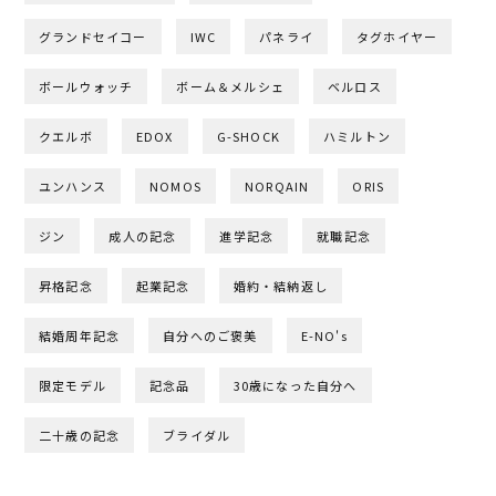
グランドセイコー
IWC
パネライ
タグホイヤー
ボールウォッチ
ボーム＆メルシェ
ベルロス
クエルボ
EDOX
G-SHOCK
ハミルトン
ユンハンス
NOMOS
NORQAIN
ORIS
ジン
成人の記念
進学記念
就職記念
昇格記念
起業記念
婚約・結納返し
結婚周年記念
自分へのご褒美
E-NO's
限定モデル
記念品
30歳になった自分へ
二十歳の記念
ブライダル