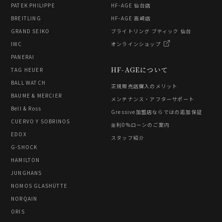
PATEK PHILIPPE
HF-AGE 仙台店
BREITLING
HF-AGE 高崎店
GRAND SEIKO
ブライトリング ブティック 仙台
IWC
オンラインショップ
PANERAI
HF-AGEについて
TAG HEUER
BALL WATCH
正規販売店購入のメリット
BAUME & MERCIER
メンテナンス・アフターサポート
Bell & Ross
Gressive加盟店ならではの追加保証
CUERVO Y SOBRINOS
金利0%ローンのご案内
EDOX
スタッフ紹介
G-SHOCK
HAMILTON
JUNGHANS
NOMOS GLASHÜTTE
NORQAIN
ORIS