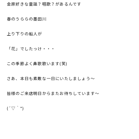
金原好きな童謡？唱歌？があるんです
春のうららの墨田川
上り下りの船人が
「花」でしたっけ・・・
この季節よく鼻歌歌います(笑)
さあ、本日も素敵な一日にいたしましょう～
皆様のご来店明日からまたお待ちしています～
(´▽｀*)