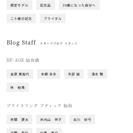
限定モデル
記念品
30歳になった自分へ
二十歳の記念
ブライダル
Blog Staff
スタッフブログ スタッフ
HF-AGE 仙台店
金原 美智代
本郷 未歩
矢部 誠
清水 駿
林 裕美
ブライトリング ブティック 仙台
赤間 建太
米内山 祥子
古川 紗弓
千田 岳杜
中澤 真白