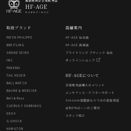
高級腕時計正規販売店
HF-AGE
エイチエフ・エイジ
取扱ブランド
店舗案内
PATEK PHILIPPE
HF-AGE 仙台店
BREITLING
HF-AGE 高崎店
GRAND SEIKO
ブライトリング ブティック 仙台
IWC
オンラインショップ
PANERAI
HF-AGEについて
TAG HEUER
BALL WATCH
正規販売店購入のメリット
BAUME & MERCIER
メンテナンス・アフターサポート
Bell & Ross
Gressive加盟店ならではの追加保証
CUERVO Y SOBRINOS
金利0%ローンのご案内
EDOX
スタッフ紹介
G-SHOCK
HAMILTON