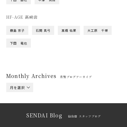
HF-AGE 高崎店
橳島 京子
石関 真弓
髙橋 佑果
大工原 千博
下田 竜也
Monthly Archives
月別ブログアーカイブ
月を選択
SENDAI Blog
仙台店 スタッフブログ