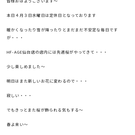
皆様おはようございます～
本日４月３日水曜日は定休日となっております
暖かくなったり雪が降ったりとまだまだ不安定な毎日です
が・・・
HF-AGE仙台店の店内には先週桜がやってきて・・・
少し楽しめました～
明日はまた新しいお花に変わるので・・・
寂しい・・・
でもきっとまた桜が飾られる気もする～
春よ来い～