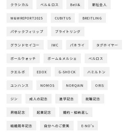
クラシカル
ベル＆ロス
Bell&
新社会人
W&WREPORT2025
CUBITUS
BREITLING
パテックフィリップ
ブライトリング
グランドセイコー
IWC
パネライ
タグホイヤー
ボールウォッチ
ボーム＆メルシェ
ベルロス
クエルボ
EDOX
G-SHOCK
ハミルトン
ユンハンス
NOMOS
NORQAIN
ORIS
ジン
成人の記念
進学記念
就職記念
昇格記念
起業記念
婚約・結納返し
結婚周年記念
自分へのご褒美
E-NO's