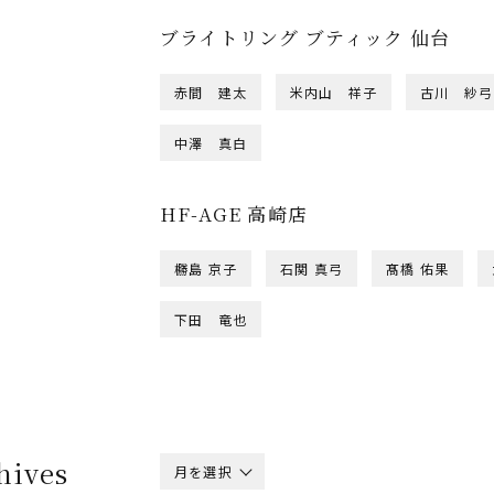
ブライトリング ブティック 仙台
赤間 建太
米内山 祥子
古川 紗弓
中澤 真白
HF-AGE 高崎店
橳島 京子
石関 真弓
髙橋 佑果
下田 竜也
hives
月を選択