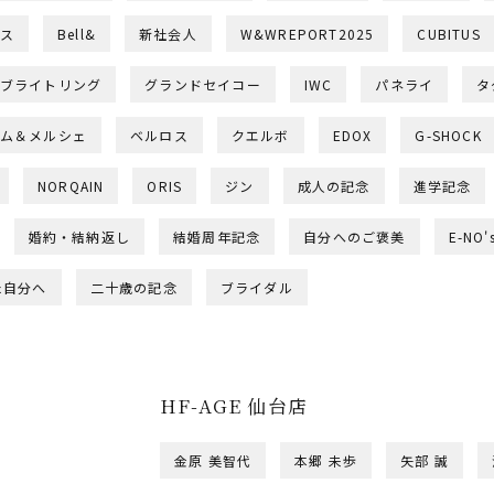
ス
Bell&
新社会人
W&WREPORT2025
CUBITUS
ブライトリング
グランドセイコー
IWC
パネライ
タ
ム＆メルシェ
ベルロス
クエルボ
EDOX
G-SHOCK
NORQAIN
ORIS
ジン
成人の記念
進学記念
婚約・結納返し
結婚周年記念
自分へのご褒美
E-NO'
た自分へ
二十歳の記念
ブライダル
HF-AGE 仙台店
金原 美智代
本郷 未歩
矢部 誠