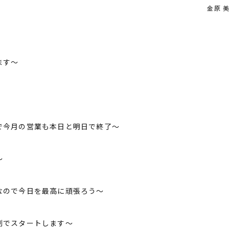
金原 美
ます～
で今月の営業も本日と明日で終了～
～
なので今日を最高に頑張ろう～
制でスタートします～