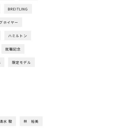
BREITLING
グホイヤー
ハミルトン
就職記念
s
限定モデル
清水 駿
林 裕美