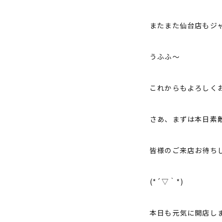
またまた仙台店もジ
うふふ～
これからもよろしく
さあ、まずは本日素
皆様のご来店お待ち
(*´▽｀*)
本日も元気に開店し