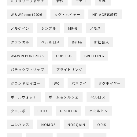
ミリタリーウォッチ
新作
モナコ
MRG
W＆WReport2026
タグ・ホイヤー
HF-AGE高崎店
ノルケイン
シンプル
MR-G
ノモス
クラシカル
ベル＆ロス
Bell&
新社会人
W&WREPORT2025
CUBITUS
BREITLING
パテックフィリップ
ブライトリング
グランドセイコー
IWC
パネライ
タグホイヤー
ボールウォッチ
ボーム＆メルシェ
ベルロス
クエルボ
EDOX
G-SHOCK
ハミルトン
ユンハンス
NOMOS
NORQAIN
ORIS