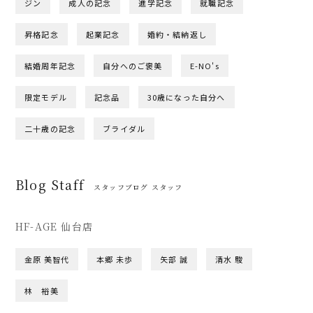
ジン
成人の記念
進学記念
就職記念
昇格記念
起業記念
婚約・結納返し
結婚周年記念
自分へのご褒美
E-NO's
限定モデル
記念品
30歳になった自分へ
二十歳の記念
ブライダル
Blog Staff
スタッフブログ スタッフ
HF-AGE 仙台店
金原 美智代
本郷 未歩
矢部 誠
清水 駿
林 裕美