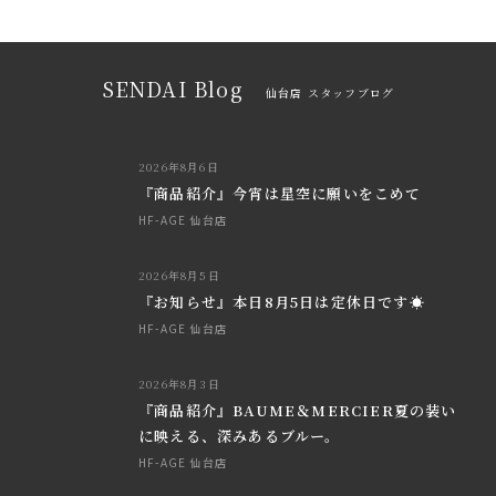
SENDAI Blog
仙台店 スタッフブログ
2026年8月6日
『商品紹介』今宵は星空に願いをこめて
HF-AGE 仙台店
2026年8月5日
『お知らせ』本日8月5日は定休日です☀
HF-AGE 仙台店
2026年8月3日
『商品紹介』BAUME＆MERCIER夏の装い
に映える、深みあるブルー。
HF-AGE 仙台店