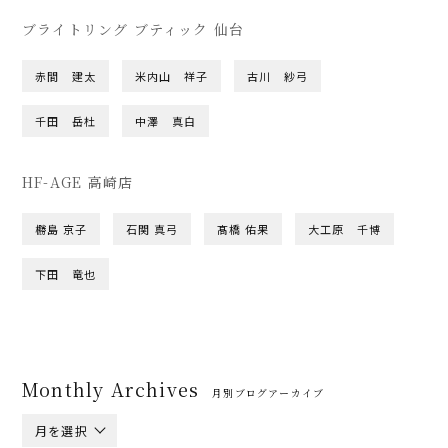
ブライトリング ブティック 仙台
赤間 建太
米内山 祥子
古川 紗弓
千田 岳杜
中澤 真白
HF-AGE 高崎店
橳島 京子
石関 真弓
髙橋 佑果
大工原 千博
下田 竜也
Monthly Archives
月別ブログアーカイブ
月を選択