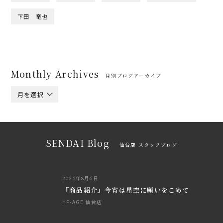
下田 竜也
Monthly Archives
月別ブログアーカイブ
月を選択
SENDAI Blog
仙台店 スタッフブログ
2026年8月6日
『商品紹介』今宵は星空に願いをこめて
HF-AGE 仙台店