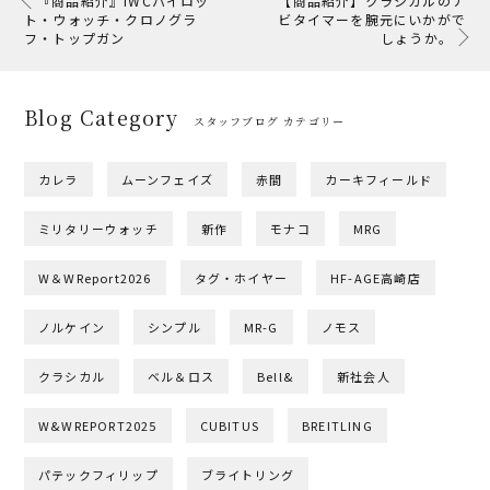
『商品紹介』IWCパイロッ
【商品紹介】クラシカルのナ
ト・ウォッチ・クロノグラ
ビタイマーを腕元にいかがで
フ・トップガン
しょうか。
Blog Category
スタッフブログ カテゴリー
カレラ
ムーンフェイズ
赤間
カーキフィールド
ミリタリーウォッチ
新作
モナコ
MRG
W＆WReport2026
タグ・ホイヤー
HF-AGE高崎店
ノルケイン
シンプル
MR-G
ノモス
クラシカル
ベル＆ロス
Bell&
新社会人
W&WREPORT2025
CUBITUS
BREITLING
パテックフィリップ
ブライトリング