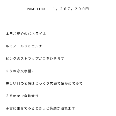
PAM01180 １，２６７，２００円
本日ご紹介のパネライは
ルミノールドゥエルナ
ピンクのストラップが目をひきます
くりぬき文字盤に
美しい月の表情はじっくり店頭で確かめてみて
３８ｍｍで自動巻き
手首に乗せてみるときっと笑顔が溢れます