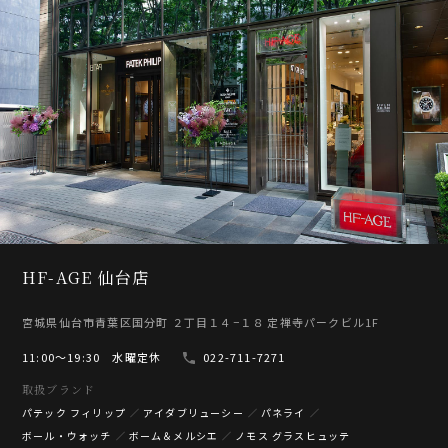
HF-AGE 仙台店
宮城県仙台市青葉区国分町 ２丁目１４−１８ 定禅寺パークビル1F
11:00〜19:30 水曜定休
022-711-7271
取扱ブランド
パテック フィリップ
アイダブリューシー
パネライ
ボール・ウォッチ
ボーム＆メルシエ
ノモス グラスヒュッテ