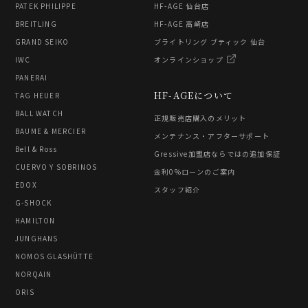
PATEK PHILIPPE
HF-AGE 仙台店
BREITLING
HF-AGE 高崎店
GRAND SEIKO
ブライトリング ブティック 仙台
IWC
オンラインショップ
PANERAI
HF-AGEについて
TAG HEUER
BALL WATCH
正規販売店購入のメリット
BAUME & MERCIER
メンテナンス・アフターサポート
Bell & Ross
Gressive加盟店ならではの追加保証
CUERVO Y SOBRINOS
金利0%ローンのご案内
EDOX
スタッフ紹介
G-SHOCK
HAMILTON
JUNGHANS
NOMOS GLASHÜTTE
NORQAIN
ORIS