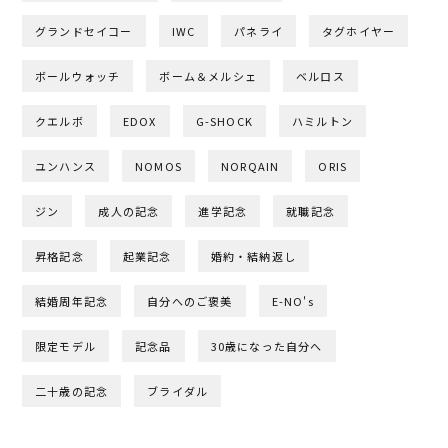
グランドセイコー
IWC
パネライ
タグホイヤー
ボールウォッチ
ボーム＆メルシェ
ベルロス
クエルボ
EDOX
G-SHOCK
ハミルトン
ユンハンス
NOMOS
NORQAIN
ORIS
ジン
成人の記念
進学記念
就職記念
昇格記念
起業記念
婚約・結納返し
結婚周年記念
自分へのご褒美
E-NO's
限定モデル
記念品
30歳になった自分へ
二十歳の記念
ブライダル