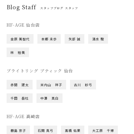
Blog Staff
スタッフブログ スタッフ
HF-AGE 仙台店
金原 美智代
本郷 未歩
矢部 誠
清水 駿
林 裕美
ブライトリング ブティック 仙台
赤間 建太
米内山 祥子
古川 紗弓
千田 岳杜
中澤 真白
HF-AGE 高崎店
橳島 京子
石関 真弓
髙橋 佑果
大工原 千博