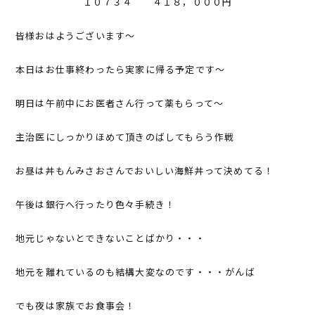
１０７３４ ４１８，０００円
皆様おはようございます～
本日はお仕事終わったら実家に帰る予定です～
明日は午前中にお医者さん行って薬もらって～
主治医にしっかりほめて頂きのばしてもらう作戦
お昼は丼もんみさおさんでおいしい海鮮丼って決めてる！
午後は銀行へ行ったり色々手続き！
地元じゃないとできないことばかり・・・
地元を離れているのも結構大変なのです・・・がんば
でも夜は家族でお食事会！