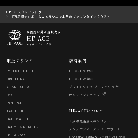
TOP
スタッフブログ
『商品紹介』ボーム＆メルシエで本気のヴァレンタイン２０２４
高級腕時計正規販売店
HF-AGE
エイチエフ・エイジ
取扱ブランド
店舗案内
PATEK PHILIPPE
HF-AGE 仙台店
BREITLING
HF-AGE 高崎店
GRAND SEIKO
ブライトリング ブティック 仙台
IWC
オンラインショップ
PANERAI
HF-AGEについて
TAG HEUER
BALL WATCH
正規販売店購入のメリット
BAUME & MERCIER
メンテナンス・アフターサポート
Bell & Ross
Gressive加盟店ならではの追加保証