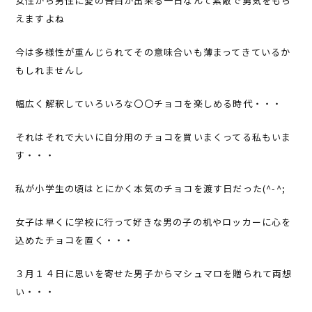
女性から男性に愛の告白が出来る一日なんて素敵で勇気をもら
えますよね
今は多様性が重んじられてその意味合いも薄まってきているか
もしれませんし
幅広く解釈していろいろな〇〇チョコを楽しめる時代・・・
それはそれで大いに自分用のチョコを買いまくってる私もいま
す・・・
私が小学生の頃はとにかく本気のチョコを渡す日だった(^-^;
女子は早くに学校に行って好きな男の子の机やロッカーに心を
込めたチョコを置く・・・
３月１４日に思いを寄せた男子からマシュマロを贈られて両想
い・・・