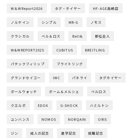
W＆WReport2026
タグ・ホイヤー
HF-AGE高崎店
ノルケイン
シンプル
MR-G
ノモス
クラシカル
ベル＆ロス
Bell&
新社会人
W&WREPORT2025
CUBITUS
BREITLING
パテックフィリップ
ブライトリング
グランドセイコー
IWC
パネライ
タグホイヤー
ボールウォッチ
ボーム＆メルシェ
ベルロス
クエルボ
EDOX
G-SHOCK
ハミルトン
ユンハンス
NOMOS
NORQAIN
ORIS
ジン
成人の記念
進学記念
就職記念