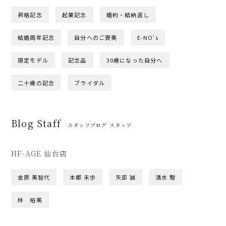
昇格記念
起業記念
婚約・結納返し
結婚周年記念
自分へのご褒美
E-NO's
限定モデル
記念品
30歳になった自分へ
二十歳の記念
ブライダル
Blog Staff
スタッフブログ スタッフ
HF-AGE 仙台店
金原 美智代
本郷 未歩
矢部 誠
清水 駿
林 裕美