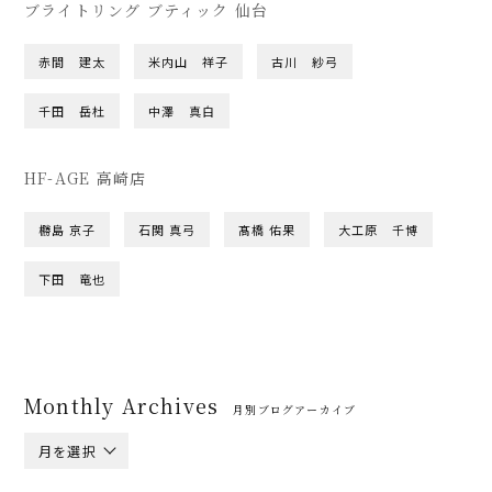
ブライトリング ブティック 仙台
赤間 建太
米内山 祥子
古川 紗弓
千田 岳杜
中澤 真白
HF-AGE 高崎店
橳島 京子
石関 真弓
髙橋 佑果
大工原 千博
下田 竜也
Monthly Archives
月別ブログアーカイブ
月を選択