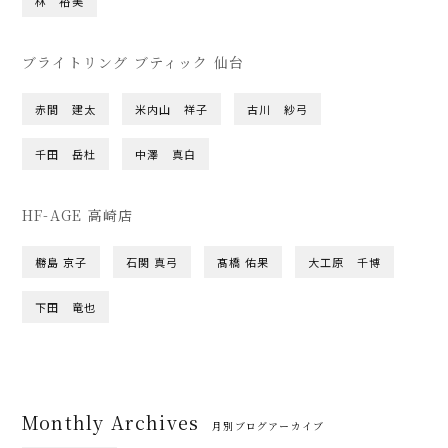
林 裕美
ブライトリング ブティック 仙台
赤間 建太
米内山 祥子
古川 紗弓
千田 岳杜
中澤 真白
HF-AGE 高崎店
橳島 京子
石関 真弓
髙橋 佑果
大工原 千博
下田 竜也
Monthly Archives
月別ブログアーカイブ