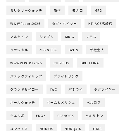
ミリタリーウォッチ
新作
モナコ
MRG
W＆WReport2026
タグ・ホイヤー
HF-AGE高崎店
ノルケイン
シンプル
MR-G
ノモス
クラシカル
ベル＆ロス
Bell&
新社会人
W&WREPORT2025
CUBITUS
BREITLING
パテックフィリップ
ブライトリング
グランドセイコー
IWC
パネライ
タグホイヤー
ボールウォッチ
ボーム＆メルシェ
ベルロス
クエルボ
EDOX
G-SHOCK
ハミルトン
ユンハンス
NOMOS
NORQAIN
ORIS