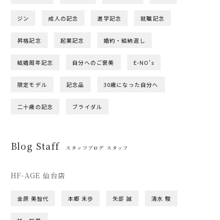
ジン
成人の記念
進学記念
就職記念
昇格記念
起業記念
婚約・結納返し
結婚周年記念
自分へのご褒美
E-NO's
限定モデル
記念品
30歳になった自分へ
二十歳の記念
ブライダル
Blog Staff
スタッフブログ スタッフ
HF-AGE 仙台店
金原 美智代
本郷 未歩
矢部 誠
清水 駿