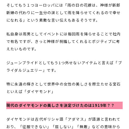
そしてもう１つヨーロッパには「雨の日の花嫁は、神様が新郎
新婦の代わりに一生分の涙として雨を降らせてくれるので幸せ
になれる」という素敵な言い伝えもあるそうです。
私自身は雨男としてイベントには毎回雨を降らせることで社内
で有名ですが、きっと神様が祝福してくれるとポジティブに考
えたいものです。
ジューンブライドとしてもう1つ外せないアイテムと言えば「ブ
ライダルジュエリー」です。
特に永遠の輝きとして世界中の女性の美しさを際立たせる宝石
といえば「ダイヤモンド」
現代のダイヤモンドの美しさを決定づけたのは1919年？？
ダイヤモンドは古代ギリシャ語「アダマス」が語源と言われて
おり、「征服できない」「屈しない」「無敵」などの意味から