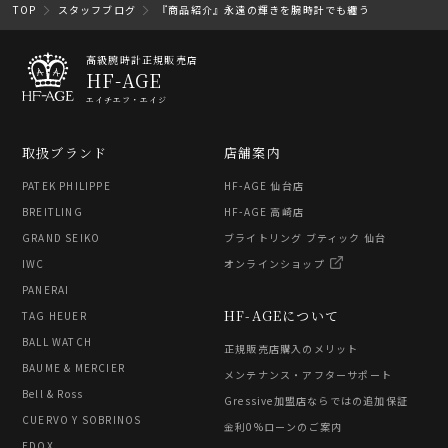
TOP
スタッフブログ
『商品紹介』永遠の輝きを腕時計でも纏う
高級腕時計正規販売店
HF-AGE
エイチエフ・エイジ
取扱ブランド
店舗案内
PATEK PHILIPPE
HF-AGE 仙台店
BREITLING
HF-AGE 高崎店
GRAND SEIKO
ブライトリング ブティック 仙台
IWC
オンラインショップ
PANERAI
HF-AGEについて
TAG HEUER
BALL WATCH
正規販売店購入のメリット
BAUME & MERCIER
メンテナンス・アフターサポート
Bell & Ross
Gressive加盟店ならではの追加保証
CUERVO Y SOBRINOS
金利0%ローンのご案内
EDOX