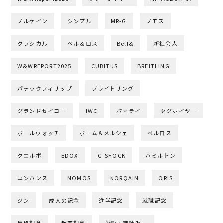
ノルケイン
シンプル
MR-G
ノモス
クラシカル
ベル＆ロス
Bell&
新社会人
W&WREPORT2025
CUBITUS
BREITLING
パテックフィリップ
ブライトリング
グランドセイコー
IWC
パネライ
タグホイヤー
ボールウォッチ
ボーム＆メルシェ
ベルロス
クエルボ
EDOX
G-SHOCK
ハミルトン
ユンハンス
NOMOS
NORQAIN
ORIS
ジン
成人の記念
進学記念
就職記念
昇格記念
起業記念
婚約・結納返し