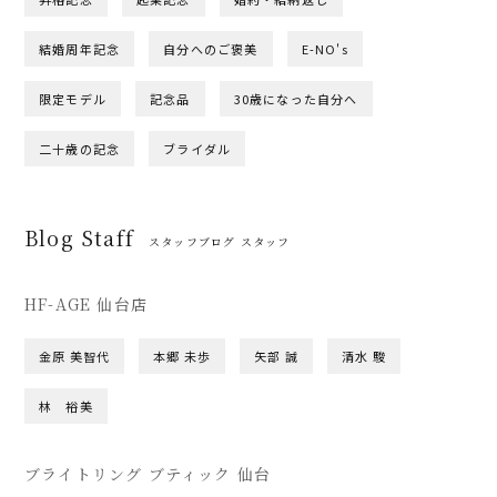
結婚周年記念
自分へのご褒美
E-NO's
限定モデル
記念品
30歳になった自分へ
二十歳の記念
ブライダル
Blog Staff
スタッフブログ スタッフ
HF-AGE 仙台店
金原 美智代
本郷 未歩
矢部 誠
清水 駿
林 裕美
ブライトリング ブティック 仙台