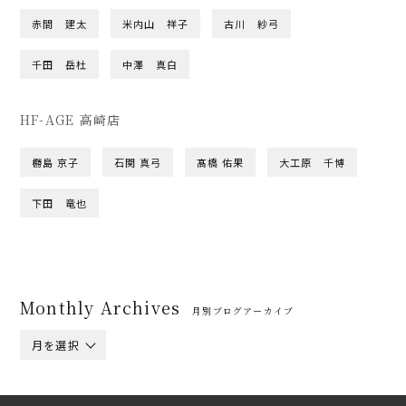
赤間 建太
米内山 祥子
古川 紗弓
千田 岳杜
中澤 真白
HF-AGE 高崎店
橳島 京子
石関 真弓
髙橋 佑果
大工原 千博
下田 竜也
Monthly Archives
月別ブログアーカイブ
月を選択