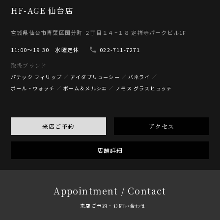
HF-AGE 仙台店
宮城県仙台市青葉区国分町 ２丁目１４−１８ 定禅寺パークビル1F
11:00〜19:30 水曜定休
022-711-7271
取扱ブランド
パテック フィリップ
アイダブリューシー
パネライ
ボール・ウォッチ
ボーム＆メルシエ
ノモス グラスヒュッテ
来店ご予約
アクセス
店舗詳細
Appointment / Contact
来店ご予約・お問い合わせ