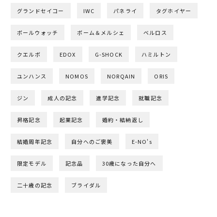
グランドセイコー
IWC
パネライ
タグホイヤー
ボールウォッチ
ボーム＆メルシェ
ベルロス
クエルボ
EDOX
G-SHOCK
ハミルトン
ユンハンス
NOMOS
NORQAIN
ORIS
ジン
成人の記念
進学記念
就職記念
昇格記念
起業記念
婚約・結納返し
結婚周年記念
自分へのご褒美
E-NO's
限定モデル
記念品
30歳になった自分へ
二十歳の記念
ブライダル