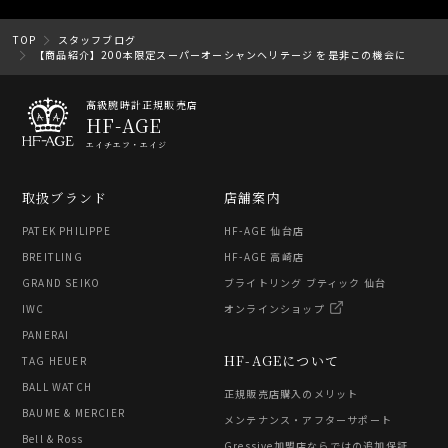
TOP
スタッフブログ
【商品紹介】200本限定スーパーオーシャンヘリテージ を是非この機会に
高級腕時計正規販売店
HF-AGE
エイチエフ・エイジ
取扱ブランド
店舗案内
PATEK PHILIPPE
HF-AGE 仙台店
BREITLING
HF-AGE 高崎店
GRAND SEIKO
ブライトリング ブティック 仙台
IWC
オンラインショップ
PANERAI
HF-AGEについて
TAG HEUER
BALL WATCH
正規販売店購入のメリット
BAUME & MERCIER
メンテナンス・アフターサポート
Bell & Ross
Gressive加盟店ならではの追加保証