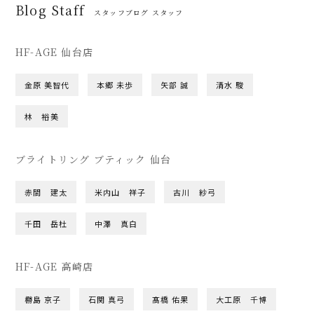
Blog Staff
スタッフブログ スタッフ
HF-AGE 仙台店
金原 美智代
本郷 未歩
矢部 誠
清水 駿
林 裕美
ブライトリング ブティック 仙台
赤間 建太
米内山 祥子
古川 紗弓
千田 岳杜
中澤 真白
HF-AGE 高崎店
橳島 京子
石関 真弓
髙橋 佑果
大工原 千博