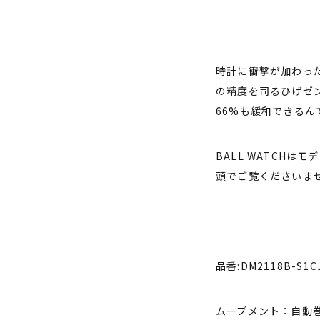
時計に衝撃が加わっ
の精度を司るひげゼ
66%も緩和できるん
BALL WATCH
頭でご覧くださいま
品番:DM2118B-S1C
ムーブメント：自動巻