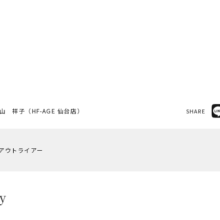
山 祥子（HF-AGE 仙台店）
SHARE
】アウトライアー
y
ー