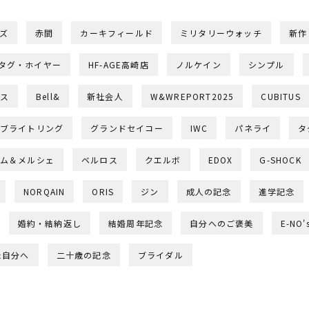
ズ
赤間
カーキフィールド
ミリタリーウォッチ
新作
タグ・ホイヤー
HF-AGE高崎店
ノルケイン
シンプル
ス
Bell&
新社会人
W&WREPORT2025
CUBITUS
ブライトリング
グランドセイコー
IWC
パネライ
タ
ム＆メルシェ
ベルロス
クエルボ
EDOX
G-SHOCK
NORQAIN
ORIS
ジン
成人の記念
進学記念
婚約・結納返し
結婚周年記念
自分へのご褒美
E-NO'
た自分へ
二十歳の記念
ブライダル