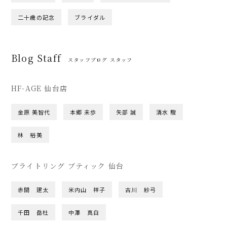
二十歳の記念
ブライダル
Blog Staff
スタッフブログ スタッフ
HF-AGE 仙台店
金原 美智代
本郷 未歩
矢部 誠
清水 駿
林 裕美
ブライトリング ブティック 仙台
赤間 建太
米内山 祥子
古川 紗弓
千田 岳杜
中澤 真白