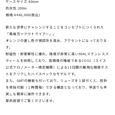
ケースサイズ:40mm
防水性:200m
価格:¥440,000(税込)
新たな世界にチャレンジすることをコンセプトにつくられた
「異端児＝アウトライアー」。
オレンジの差し色が視認性を高め、アクセントになっておりま
す。
耐磁性・耐衝撃性に優れ、強度が非常に高い904Lステンレスス
ティールを採用しており、高精度の権威であるCOSC（スイス
公式クロノメーター検定機関）による15日間の厳格な精度テス
トをクリアしたハイスペックなモデルです。
また、GMTの機能も付いており、リューズを１段引くと、短針
を単独可動（１時間毎）できる構造となっており、早送りも早
戻しも簡単に操作できます。
是非店頭でご覧くださいませ。