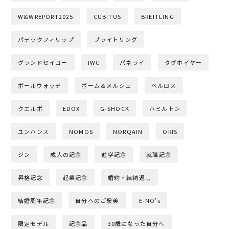
W&WREPORT2025
CUBITUS
BREITLING
パテックフィリップ
ブライトリング
グランドセイコー
IWC
パネライ
タグホイヤー
ボールウォッチ
ボーム＆メルシェ
ベルロス
クエルボ
EDOX
G-SHOCK
ハミルトン
ユンハンス
NOMOS
NORQAIN
ORIS
ジン
成人の記念
進学記念
就職記念
昇格記念
起業記念
婚約・結納返し
結婚周年記念
自分へのご褒美
E-NO's
限定モデル
記念品
30歳になった自分へ