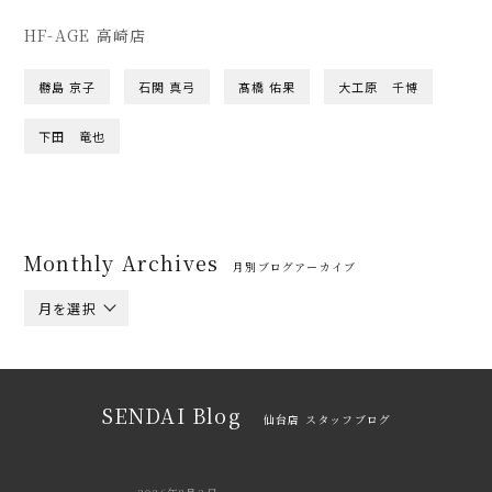
HF-AGE 高崎店
橳島 京子
石関 真弓
髙橋 佑果
大工原 千博
下田 竜也
Monthly Archives
月別ブログアーカイブ
月を選択
SENDAI Blog
仙台店 スタッフブログ