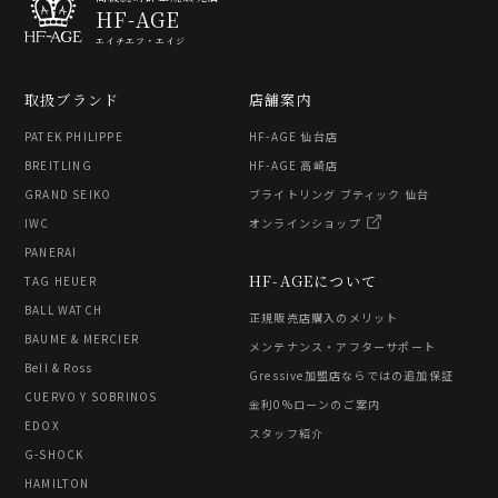
HF-AGE
エイチエフ・エイジ
取扱ブランド
店舗案内
PATEK PHILIPPE
HF-AGE 仙台店
BREITLING
HF-AGE 高崎店
GRAND SEIKO
ブライトリング ブティック 仙台
IWC
オンラインショップ
PANERAI
HF-AGEについて
TAG HEUER
BALL WATCH
正規販売店購入のメリット
BAUME & MERCIER
メンテナンス・アフターサポート
Bell & Ross
Gressive加盟店ならではの追加保証
CUERVO Y SOBRINOS
金利0%ローンのご案内
EDOX
スタッフ紹介
G-SHOCK
HAMILTON