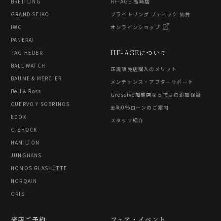
BREITLING
HF-AGE 高崎店
GRAND SEIKO
ブライトリング ブティック 仙台
IWC
オンラインショップ
PANERAI
HF-AGEについて
TAG HEUER
BALL WATCH
正規販売店購入のメリット
BAUME & MERCIER
メンテナンス・アフターサポート
Bell & Ross
Gressive加盟店ならではの追加保証
CUERVO Y SOBRINOS
金利0%ローンのご案内
EDOX
スタッフ紹介
G-SHOCK
HAMILTON
JUNGHANS
NOMOS GLASHÜTTE
NORQAIN
ORIS
来店ご予約
フェア・イベント