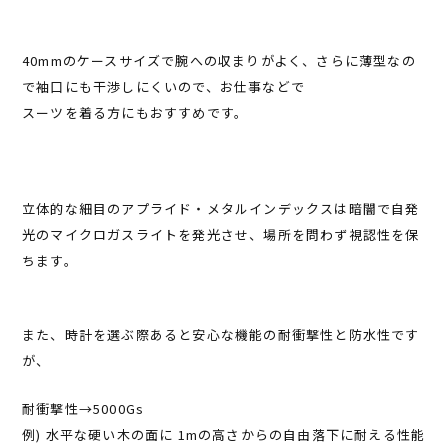
40mmのケースサイズで腕への収まりがよく、さらに薄型なの
で袖口にも干渉しにくいので、お仕事などで
スーツを着る方にもおすすめです。
立体的な細目のアプライド・メタルインデックスは暗闇で自発
光のマイクロガスライトを発光させ、場所を問わず視認性を保
ちます。
また、時計を選ぶ際あると安心な機能の耐衝撃性と防水性です
が、
耐衝撃性→5000Gs
例) 水平な硬い木の面に 1mの高さからの自由落下に耐える性能