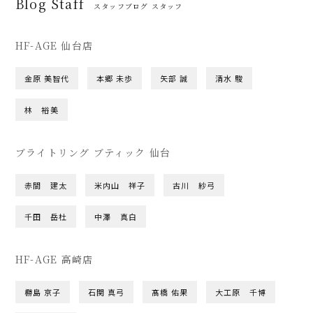
Blog Staff
スタッフブログ スタッフ
HF-AGE 仙台店
金原 美智代
本郷 未歩
矢部 誠
清水 駿
林 裕美
ブライトリング ブティック 仙台
赤間 建太
米内山 祥子
古川 紗弓
千田 岳杜
中澤 真白
HF-AGE 高崎店
橳島 京子
石関 真弓
髙橋 佑果
大工原 千博