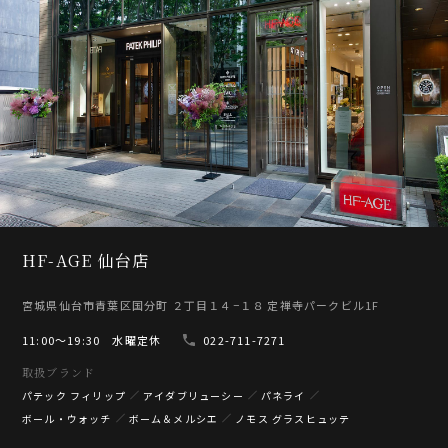
HF-AGE 仙台店
宮城県仙台市青葉区国分町 ２丁目１４−１８ 定禅寺パークビル1F
11:00〜19:30 水曜定休
022-711-7271
取扱ブランド
パテック フィリップ
アイダブリューシー
パネライ
ボール・ウォッチ
ボーム＆メルシエ
ノモス グラスヒュッテ