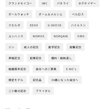
グランドセイコー
IWC
パネライ
タグホイヤー
ボールウォッチ
ボーム＆メルシェ
ベルロス
クエルボ
EDOX
G-SHOCK
ハミルトン
ユンハンス
NOMOS
NORQAIN
ORIS
ジン
成人の記念
進学記念
就職記念
昇格記念
起業記念
婚約・結納返し
結婚周年記念
自分へのご褒美
E-NO's
限定モデル
記念品
30歳になった自分へ
二十歳の記念
ブライダル