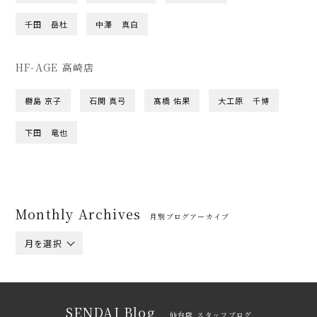
千田 岳杜
中澤 真白
HF-AGE 高崎店
橳島 京子
石関 真弓
髙橋 佑果
大工原 千博
下田 竜也
Monthly Archives
月別ブログアーカイブ
月を選択
SENDAI Blog
仙台店 スタッフブログ