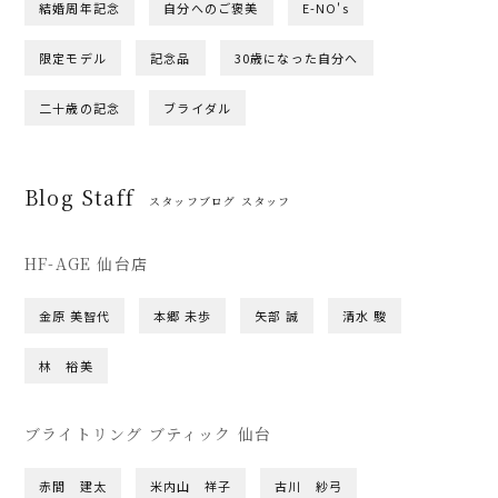
結婚周年記念
自分へのご褒美
E-NO's
限定モデル
記念品
30歳になった自分へ
二十歳の記念
ブライダル
Blog Staff
スタッフブログ スタッフ
HF-AGE 仙台店
金原 美智代
本郷 未歩
矢部 誠
清水 駿
林 裕美
ブライトリング ブティック 仙台
赤間 建太
米内山 祥子
古川 紗弓