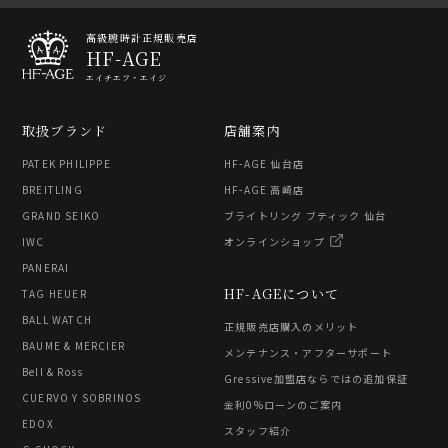
高級腕時計正規販売店
HF-AGE
エイチエフ・エイジ
取扱ブランド
店舗案内
PATEK PHILIPPE
HF-AGE 仙台店
BREITLING
HF-AGE 高崎店
GRAND SEIKO
ブライトリング ブティック 仙台
IWC
オンラインショップ
PANERAI
HF-AGEについて
TAG HEUER
BALL WATCH
正規販売店購入のメリット
BAUME & MERCIER
メンテナンス・アフターサポート
Bell & Ross
Gressive加盟店ならではの追加保証
CUERVO Y SOBRINOS
金利0%ローンのご案内
EDOX
スタッフ紹介