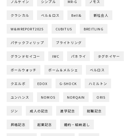
ノルケイン
シンプル
MR-G
ノモス
クラシカル
ベル＆ロス
Bell&
新社会人
W&WREPORT2025
CUBITUS
BREITLING
パテックフィリップ
ブライトリング
グランドセイコー
IWC
パネライ
タグホイヤー
ボールウォッチ
ボーム＆メルシェ
ベルロス
クエルボ
EDOX
G-SHOCK
ハミルトン
ユンハンス
NOMOS
NORQAIN
ORIS
ジン
成人の記念
進学記念
就職記念
昇格記念
起業記念
婚約・結納返し