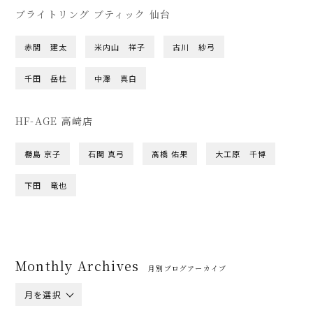
ブライトリング ブティック 仙台
赤間 建太
米内山 祥子
古川 紗弓
千田 岳杜
中澤 真白
HF-AGE 高崎店
橳島 京子
石関 真弓
髙橋 佑果
大工原 千博
下田 竜也
Monthly Archives
月別ブログアーカイブ
月を選択