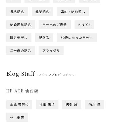
昇格記念
起業記念
婚約・結納返し
結婚周年記念
自分へのご褒美
E-NO's
限定モデル
記念品
30歳になった自分へ
二十歳の記念
ブライダル
Blog Staff
スタッフブログ スタッフ
HF-AGE 仙台店
金原 美智代
本郷 未歩
矢部 誠
清水 駿
林 裕美