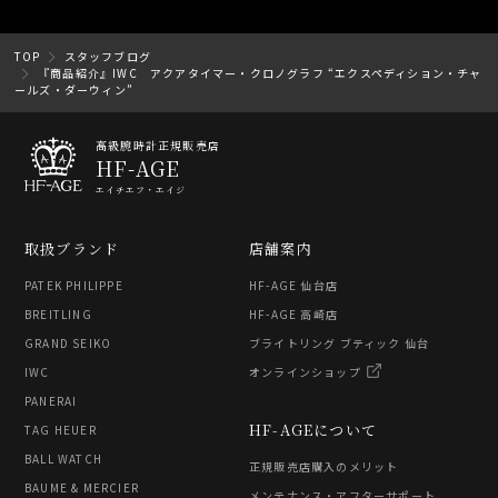
TOP
スタッフブログ
『商品紹介』IWC アクアタイマー・クロノグラフ “エクスペディション・チャ
ールズ・ダーウィン”
高級腕時計正規販売店
HF-AGE
エイチエフ・エイジ
取扱ブランド
店舗案内
PATEK PHILIPPE
HF-AGE 仙台店
BREITLING
HF-AGE 高崎店
GRAND SEIKO
ブライトリング ブティック 仙台
IWC
オンラインショップ
PANERAI
HF-AGEについて
TAG HEUER
BALL WATCH
正規販売店購入のメリット
BAUME & MERCIER
メンテナンス・アフターサポート