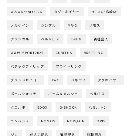
W＆WReport2026
タグ・ホイヤー
HF-AGE高崎店
ノルケイン
シンプル
MR-G
ノモス
クラシカル
ベル＆ロス
Bell&
新社会人
W&WREPORT2025
CUBITUS
BREITLING
パテックフィリップ
ブライトリング
グランドセイコー
IWC
パネライ
タグホイヤー
ボールウォッチ
ボーム＆メルシェ
ベルロス
クエルボ
EDOX
G-SHOCK
ハミルトン
ユンハンス
NOMOS
NORQAIN
ORIS
ジン
成人の記念
進学記念
就職記念