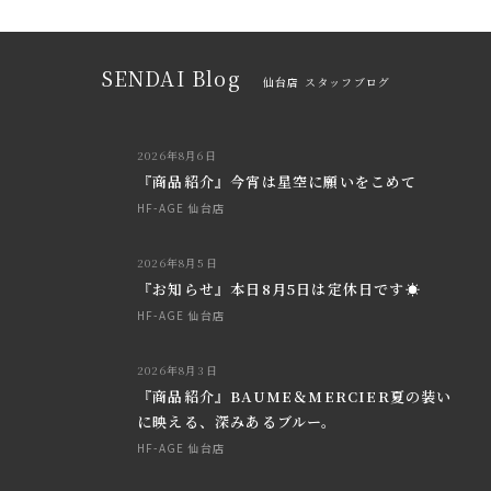
SENDAI Blog
仙台店 スタッフブログ
2026年8月6日
『商品紹介』今宵は星空に願いをこめて
HF-AGE 仙台店
2026年8月5日
『お知らせ』本日8月5日は定休日です☀
HF-AGE 仙台店
2026年8月3日
『商品紹介』BAUME＆MERCIER夏の装い
に映える、深みあるブルー。
HF-AGE 仙台店