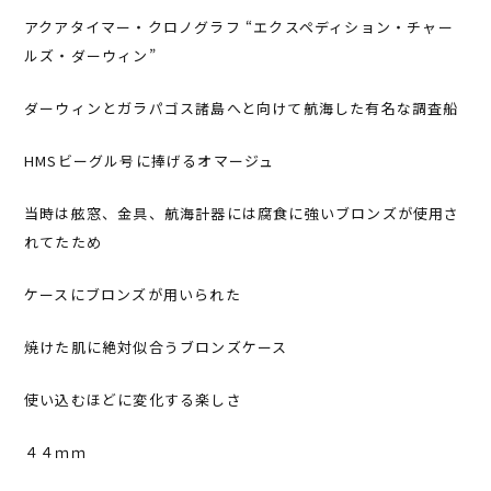
アクアタイマー・クロノグラフ “エクスペディション・チャー
ルズ・ダーウィン”
ダーウィンとガラパゴス諸島へと向けて航海した有名な調査船
HMSビーグル号に捧げるオマージュ
当時は舷窓、金具、航海計器には腐食に強いブロンズが使用さ
れてたため
ケースにブロンズが用いられた
焼けた肌に絶対似合うブロンズケース
使い込むほどに変化する楽しさ
４４ｍｍ