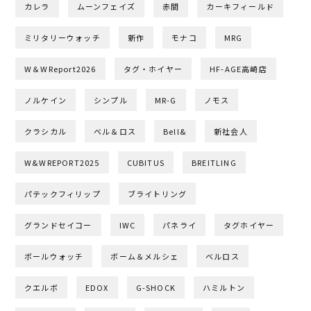
カレラ
ムーンフェイズ
赤間
カーキフィールド
ミリタリーウォッチ
新作
モナコ
MRG
W＆WReport2026
タグ・ホイヤー
HF-AGE高崎店
ノルケイン
シンプル
MR-G
ノモス
クラシカル
ベル＆ロス
Bell&
新社会人
W&WREPORT2025
CUBITUS
BREITLING
パテックフィリップ
ブライトリング
グランドセイコー
IWC
パネライ
タグホイヤー
ボールウォッチ
ボーム＆メルシェ
ベルロス
クエルボ
EDOX
G-SHOCK
ハミルトン