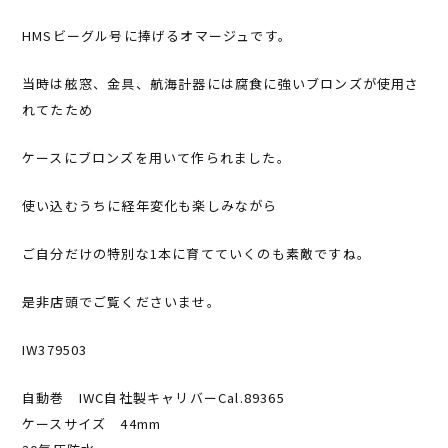
HMSビーグル号に捧げるオマージュです。
当時は舷窓、金具、航海計器には腐食に強いブロンズが使用さ
れてたため
ケースにブロンズを用いて作られました。
使い込むうちに経年変化も楽しみながら
ご自分だけの特別な1本に育てていくのも素敵ですね。
是非店頭でご覧くださいませ。
IW379503
自動巻 IWC自社製キャリバーCal.89365
ケースサイズ 44mm