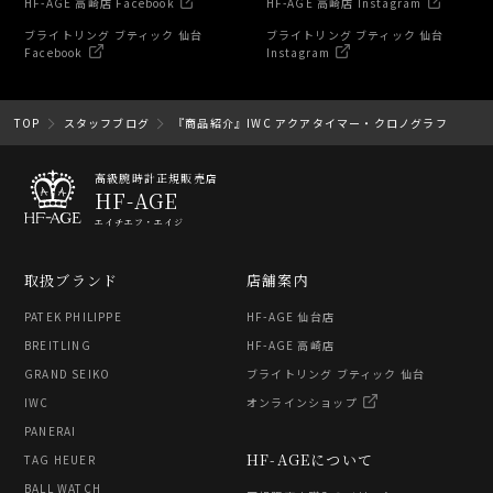
HF-AGE 高崎店 Facebook
HF-AGE 高崎店 Instagram
ブライトリング ブティック 仙台
ブライトリング ブティック 仙台
Facebook
Instagram
TOP
スタッフブログ
『商品紹介』IWC アクアタイマー・クロノグラフ
高級腕時計正規販売店
HF-AGE
エイチエフ・エイジ
取扱ブランド
店舗案内
PATEK PHILIPPE
HF-AGE 仙台店
BREITLING
HF-AGE 高崎店
GRAND SEIKO
ブライトリング ブティック 仙台
IWC
オンラインショップ
PANERAI
HF-AGEについて
TAG HEUER
BALL WATCH