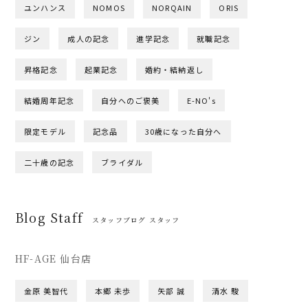
ユンハンス
NOMOS
NORQAIN
ORIS
ジン
成人の記念
進学記念
就職記念
昇格記念
起業記念
婚約・結納返し
結婚周年記念
自分へのご褒美
E-NO's
限定モデル
記念品
30歳になった自分へ
二十歳の記念
ブライダル
Blog Staff
スタッフブログ スタッフ
HF-AGE 仙台店
金原 美智代
本郷 未歩
矢部 誠
清水 駿