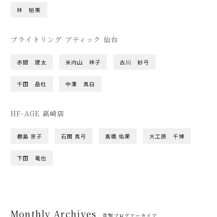
林 裕美
ブライトリング ブティック 仙台
赤間 建太
米内山 祥子
古川 紗弓
千田 岳杜
中澤 真白
HF-AGE 高崎店
橳島 京子
石関 真弓
髙橋 佑果
大工原 千博
下田 竜也
Monthly Archives
月別ブログアーカイブ