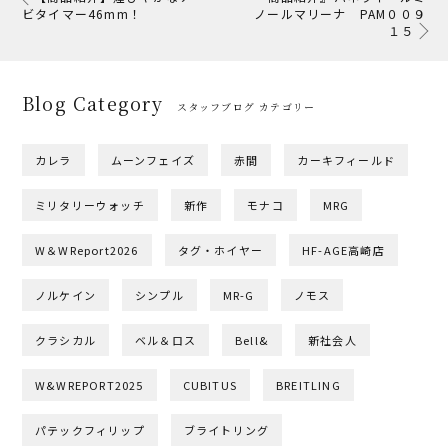
ビタイマー46mm！
ノールマリーナ PAM００９
１５
Blog Category
スタッフブログ カテゴリー
カレラ
ムーンフェイズ
赤間
カーキフィールド
ミリタリーウォッチ
新作
モナコ
MRG
W＆WReport2026
タグ・ホイヤー
HF-AGE高崎店
ノルケイン
シンプル
MR-G
ノモス
クラシカル
ベル＆ロス
Bell&
新社会人
W&WREPORT2025
CUBITUS
BREITLING
パテックフィリップ
ブライトリング