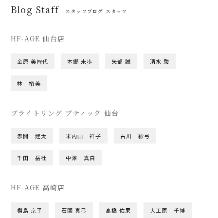
Blog Staff
スタッフブログ スタッフ
HF-AGE 仙台店
金原 美智代
本郷 未歩
矢部 誠
清水 駿
林 裕美
ブライトリング ブティック 仙台
赤間 建太
米内山 祥子
古川 紗弓
千田 岳杜
中澤 真白
HF-AGE 高崎店
橳島 京子
石関 真弓
髙橋 佑果
大工原 千博