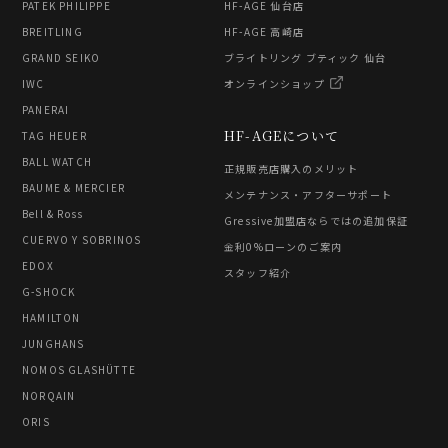
PATEK PHILIPPE
HF-AGE 仙台店
BREITLING
HF-AGE 高崎店
GRAND SEIKO
ブライトリング ブティック 仙台
IWC
オンラインショップ
PANERAI
HF-AGEについて
TAG HEUER
BALL WATCH
正規販売店購入のメリット
BAUME & MERCIER
メンテナンス・アフターサポート
Bell & Ross
Gressive加盟店ならではの追加保証
CUERVO Y SOBRINOS
金利0%ローンのご案内
EDOX
スタッフ紹介
G-SHOCK
HAMILTON
JUNGHANS
NOMOS GLASHÜTTE
NORQAIN
ORIS