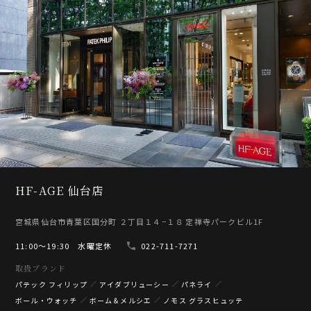
HF-AGE 仙台店
宮城県仙台市青葉区国分町 ２丁目１４−１８ 定禅寺パークビル1F
11:00〜19:30 水曜定休
022-711-7271
取扱ブランド
パテック フィリップ
アイダブリューシー
パネライ
ボール・ウォッチ
ボーム＆メルシエ
ノモス グラスヒュッテ