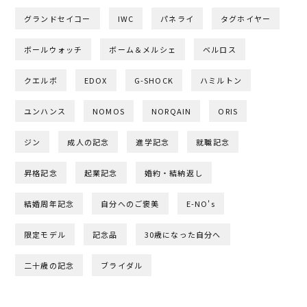
グランドセイコー
IWC
パネライ
タグホイヤー
ボールウォッチ
ボーム＆メルシェ
ベルロス
クエルボ
EDOX
G-SHOCK
ハミルトン
ユンハンス
NOMOS
NORQAIN
ORIS
ジン
成人の記念
進学記念
就職記念
昇格記念
起業記念
婚約・結納返し
結婚周年記念
自分へのご褒美
E-NO's
限定モデル
記念品
30歳になった自分へ
二十歳の記念
ブライダル