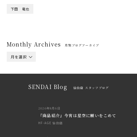
下田 竜也
Monthly Archives
月別ブログアーカイブ
月を選択
SENDAI Blog
仙台店 スタッフブログ
2026年8月6日
『商品紹介』今宵は星空に願いをこめて
HF-AGE 仙台店