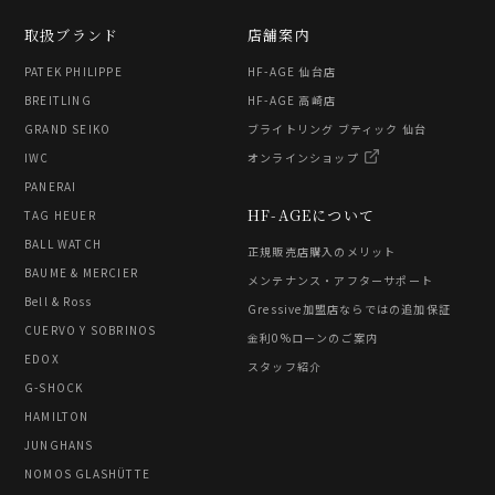
取扱ブランド
店舗案内
PATEK PHILIPPE
HF-AGE 仙台店
BREITLING
HF-AGE 高崎店
GRAND SEIKO
ブライトリング ブティック 仙台
IWC
オンラインショップ
PANERAI
HF-AGEについて
TAG HEUER
BALL WATCH
正規販売店購入のメリット
BAUME & MERCIER
メンテナンス・アフターサポート
Bell & Ross
Gressive加盟店ならではの追加保証
CUERVO Y SOBRINOS
金利0%ローンのご案内
EDOX
スタッフ紹介
G-SHOCK
HAMILTON
JUNGHANS
NOMOS GLASHÜTTE