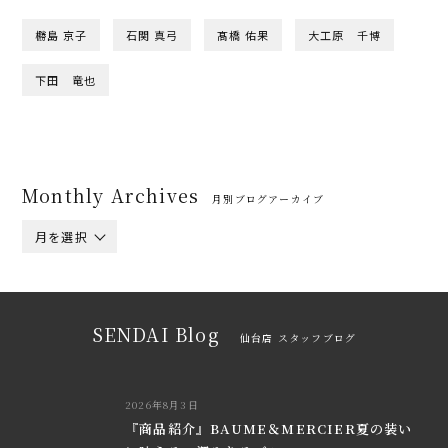
橳島 京子
石関 真弓
髙橋 佑果
大工原 千博
下田 竜也
Monthly Archives
月別ブログアーカイブ
月を選択
SENDAI Blog
仙台店 スタッフブログ
2026年8月3日
『商品紹介』BAUME＆MERCIER夏の装い