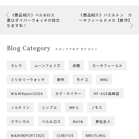
《商品紹介》ベル&ロス
《商品紹介》ハミルトン カ
夏はダイバーウォッチが目立
ーキフィールドメカ【新作】
ちますね！
Blog Category
スタッフブログ カテゴリー
カレラ
ムーンフェイズ
赤間
カーキフィールド
ミリタリーウォッチ
新作
モナコ
MRG
W＆WReport2026
タグ・ホイヤー
HF-AGE高崎店
ノルケイン
シンプル
MR-G
ノモス
クラシカル
ベル＆ロス
Bell&
新社会人
W&WREPORT2025
CUBITUS
BREITLING