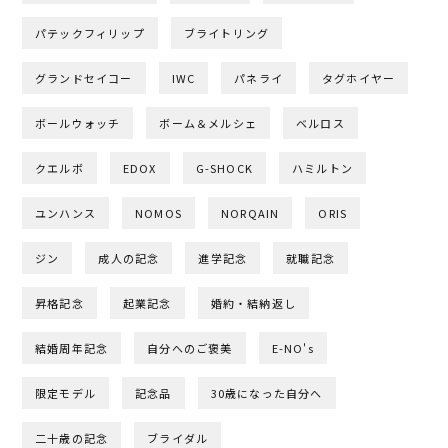
パテックフィリップ
ブライトリング
グランドセイコー
IWC
パネライ
タグホイヤー
ボールウォッチ
ボーム＆メルシェ
ベルロス
クエルボ
EDOX
G-SHOCK
ハミルトン
ユンハンス
NOMOS
NORQAIN
ORIS
ジン
成人の記念
進学記念
就職記念
昇格記念
起業記念
婚約・結納返し
結婚周年記念
自分へのご褒美
E-NO's
限定モデル
記念品
30歳になった自分へ
二十歳の記念
ブライダル