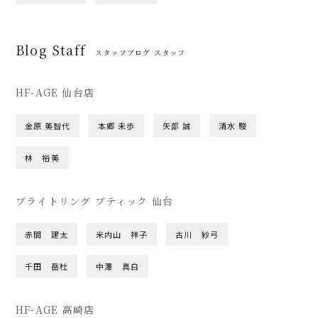
Blog Staff
スタッフブログ スタッフ
HF-AGE 仙台店
金原 美智代
本郷 未歩
矢部 誠
清水 駿
林 裕美
ブライトリング ブティック 仙台
赤間 建太
米内山 祥子
古川 紗弓
千田 岳杜
中澤 真白
HF-AGE 高崎店