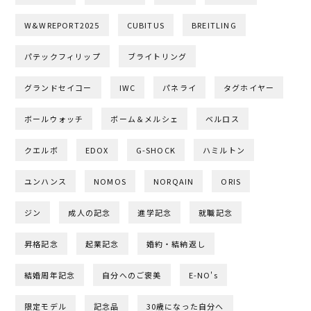
W&WREPORT2025
CUBITUS
BREITLING
パテックフィリップ
ブライトリング
グランドセイコー
IWC
パネライ
タグホイヤー
ボールウォッチ
ボーム＆メルシェ
ベルロス
クエルボ
EDOX
G-SHOCK
ハミルトン
ユンハンス
NOMOS
NORQAIN
ORIS
ジン
成人の記念
進学記念
就職記念
昇格記念
起業記念
婚約・結納返し
結婚周年記念
自分へのご褒美
E-NO's
限定モデル
記念品
30歳になった自分へ