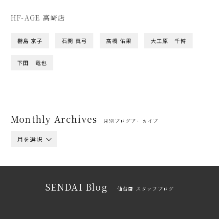
HF-AGE 高崎店
橳島 京子
石関 真弓
髙橋 佑果
大工原 千博
下田 竜也
Monthly Archives
月別ブログアーカイブ
月を選択
SENDAI Blog
仙台店 スタッフブログ