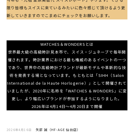
限り皆様もスイスに来ているみたいに色々感じて頂けるよう更
新していきますのでこまめにチェックをお願いします。
WATCHES＆WONDERSとは
世界最大級の高級時計見本市で、スイス・ジュネーブで毎年開
催されます。時計業界における最も権威のあるイベントの一つ
であり、世界中の高級時計ブランドが最新モデルや革新的な技
術を発表する場となっています。もともとは「SIHH（Salon
International de la Haute Horlogerie）」として開催されて
いましたが、2020年に名称を「WATCHES & WONDERS」に変
更し、より幅広いブランドが参加するようになりました。
2026年は4月14日～4月20日まで開催
矢部 誠（HF-AGE 仙台店）
2026年4月16日