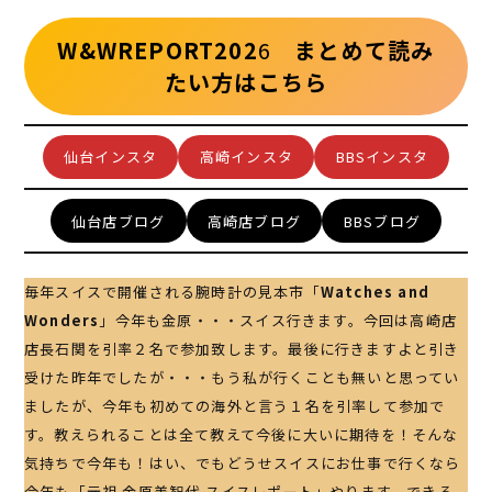
W&WREPORT202
6
まとめて読み
たい方はこちら
仙台インスタ
高崎インスタ
BBSインスタ
仙台店ブログ
高崎店ブログ
BBSブログ
毎年スイスで開催される腕時計の見本市「
Watches and
Wonders
」今年も金原・・・スイス行きます。今回は高崎店
店長石関を引率２名で参加致します。最後に行きますよと引き
受けた昨年でしたが・・・もう私が行くことも無いと思ってい
ましたが、今年も初めての海外と言う１名を引率して参加で
す。教えられることは全て教えて今後に大いに期待を！そんな
気持ちで今年も！はい、でもどうせスイスにお仕事で行くなら
今年も「元祖 金原美智代 スイスレポート」やります。できる