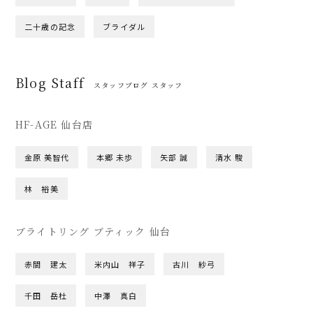
二十歳の記念
ブライダル
Blog Staff
スタッフブログ スタッフ
HF-AGE 仙台店
金原 美智代
本郷 未歩
矢部 誠
清水 駿
林 裕美
ブライトリング ブティック 仙台
赤間 建太
米内山 祥子
古川 紗弓
千田 岳杜
中澤 真白