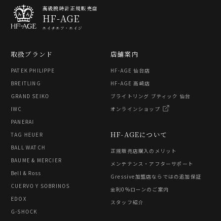
高級腕時計正規販売店
HF-AGE
エイチエフ・エイジ
取扱ブランド
店舗案内
PATEK PHILIPPE
HF-AGE 仙台店
BREITLING
HF-AGE 高崎店
GRAND SEIKO
ブライトリング ブティック 仙台
IWC
オンラインショップ
PANERAI
HF-AGEについて
TAG HEUER
BALL WATCH
正規販売店購入のメリット
BAUME & MERCIER
メンテナンス・アフターサポート
Bell & Ross
Gressive加盟店ならではの追加保証
CUERVO Y SOBRINOS
金利0%ローンのご案内
EDOX
スタッフ紹介
G-SHOCK