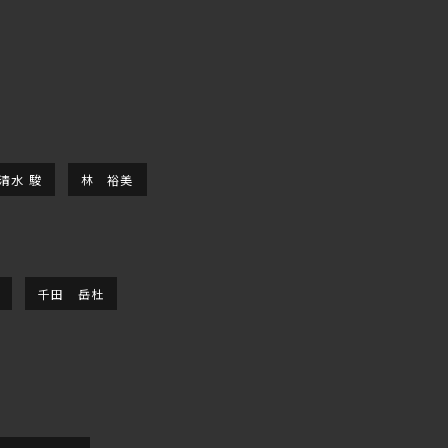
清水 駿
林 裕美
千田 岳杜