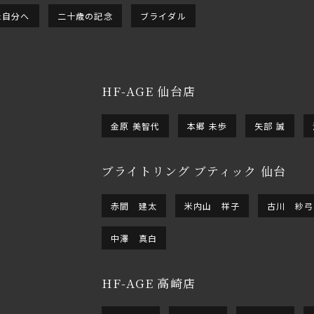
た自分へ
二十歳の記念
ブライダル
HF-AGE 仙台店
金原 美智代
本郷 未歩
矢部 誠
ブライトリング ブティック 仙台
赤間 建太
米内山 祥子
古川 紗弓
中澤 真白
HF-AGE 高崎店