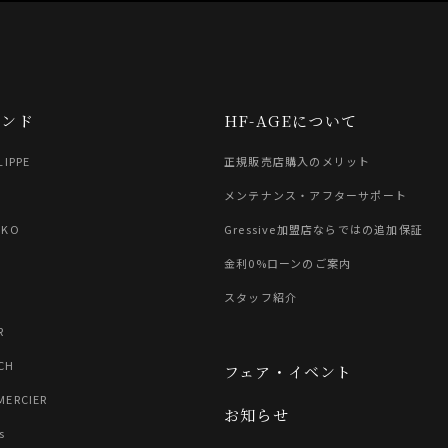
ランド
HF-AGEについて
LIPPE
正規販売店購入のメリット
G
メンテナンス・アフターサポート
IKO
Gressive加盟店ならではの追加保証
金利0%ローンのご案内
スタッフ紹介
R
CH
フェア・イベント
MERCIER
お知らせ
s