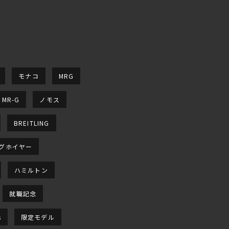
モナコ
MRG
MR-G
ノモス
BREITLING
グホイヤー
ハミルトン
就職記念
s
限定モデル