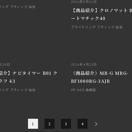
2026年5月26日
リング ブティック 仙台
【商品紹介】クロノマット B
ートマチック40
ブライトリング ブティック 仙台
月28日
2026年4月23日
紹介】ナビタイマー B01 ク
《商品紹介》MR-G MRG-
フ 43
BF1000RG-3AJR
リング ブティック 仙台
HF-AGE 高崎店
1
2
3
4