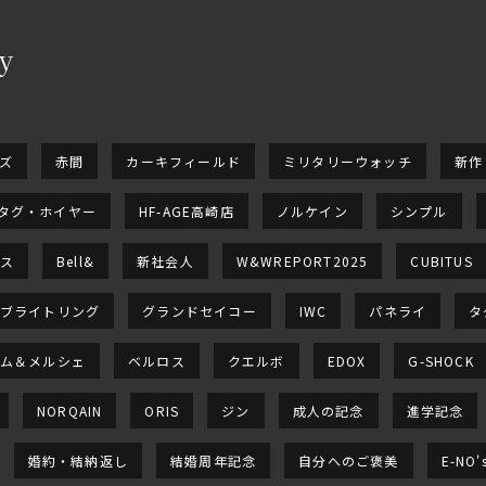
y
ー
ズ
赤間
カーキフィールド
ミリタリーウォッチ
新作
タグ・ホイヤー
HF-AGE高崎店
ノルケイン
シンプル
ス
Bell&
新社会人
W&WREPORT2025
CUBITUS
ブライトリング
グランドセイコー
IWC
パネライ
タ
ム＆メルシェ
ベルロス
クエルボ
EDOX
G-SHOCK
NORQAIN
ORIS
ジン
成人の記念
進学記念
婚約・結納返し
結婚周年記念
自分へのご褒美
E-NO'