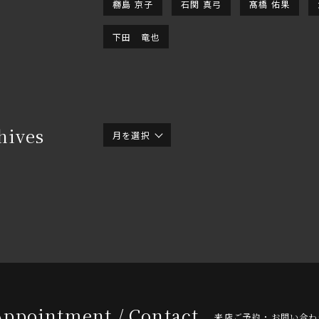
橳島 京子
石関 真弓
髙橋 佑果
下田 竜也
hives
月を選択
Appointment / Contact
来店ご予約・お問い合わ