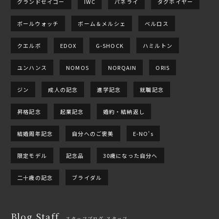
グランドセイコー
IWC
パネライ
タグホイヤー
ボールウォッチ
ボーム＆メルシェ
ベルロス
クエルボ
EDOX
G-SHOCK
ハミルトン
ユンハンス
NOMOS
NORQAIN
ORIS
ジン
成人の記念
進学記念
就職記念
昇格記念
起業記念
婚約・結納返し
結婚周年記念
自分へのご褒美
E-NO's
限定モデル
記念品
30歳になった自分へ
二十歳の記念
ブライダル
Blog Staff
スタッフブログ スタッフ