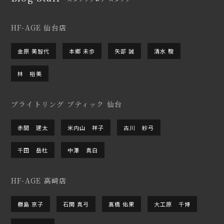
HF-AGE 仙台店
金原 美智代
本郷 未歩
矢部 誠
清水 駿
林 裕美
ブライトリング ブティック 仙台
赤間 建太
米内山 祥子
古川 紗弓
千田 岳杜
中澤 真白
HF-AGE 高崎店
橳島 京子
石関 真弓
髙橋 佑果
大工原 千博