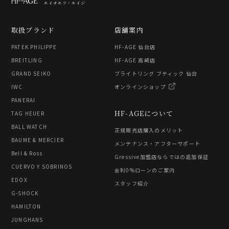
エイチエフ・エイジ
取扱ブランド
店舗案内
PATEK PHILIPPE
HF-AGE 仙台店
BREITLING
HF-AGE 高崎店
GRAND SEIKO
ブライトリング ブティック 仙台
IWC
オンラインショップ
PANERAI
HF-AGEについて
TAG HEUER
BALL WATCH
正規販売店購入のメリット
BAUME & MERCIER
メンテナンス・アフターサポート
Bell & Ross
Gressive加盟店ならではの追加保証
CUERVO Y SOBRINOS
金利0%ローンのご案内
EDOX
スタッフ紹介
G-SHOCK
HAMILTON
JUNGHANS