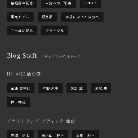
結婚周年記念
自分へのご褒美
E-NO's
限定モデル
記念品
30歳になった自分へ
二十歳の記念
ブライダル
Blog Staff
スタッフブログ スタッフ
HF-AGE 仙台店
金原 美智代
本郷 未歩
矢部 誠
清水 駿
林 裕美
ブライトリング ブティック 仙台
赤間 建太
米内山 祥子
古川 紗弓