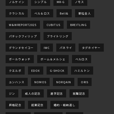
ノルケイン
シンプル
MR-G
ノモス
クラシカル
ベル＆ロス
Bell&
新社会人
W&WREPORT2025
CUBITUS
BREITLING
パテックフィリップ
ブライトリング
グランドセイコー
IWC
パネライ
タグホイヤー
ボールウォッチ
ボーム＆メルシェ
ベルロス
クエルボ
EDOX
G-SHOCK
ハミルトン
ユンハンス
NOMOS
NORQAIN
ORIS
ジン
成人の記念
進学記念
就職記念
昇格記念
起業記念
婚約・結納返し