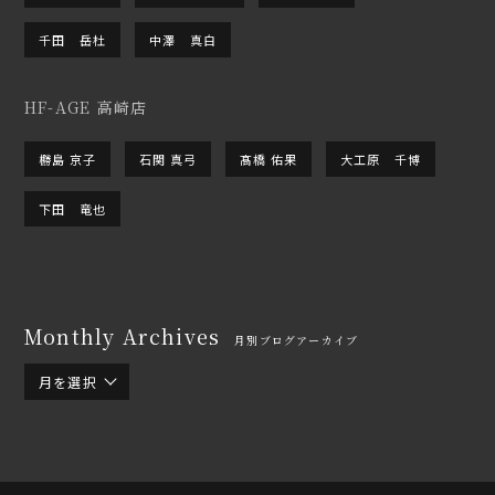
千田 岳杜
中澤 真白
HF-AGE 高崎店
橳島 京子
石関 真弓
髙橋 佑果
大工原 千博
下田 竜也
Monthly Archives
月別ブログアーカイブ
月を選択